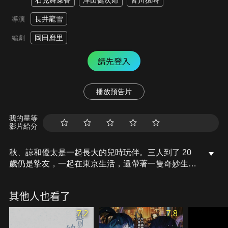
石見舞菜香
津田健次郎
皆川猿時
長井龍雪
導演
岡田麿里
編劇
請先登入
播放預告片
我的星等
影片給分
秋、諒和優太是一起長大的兒時玩伴。三人到了 20
歲仍是摯友，一起在東京生活，還帶著一隻奇妙生物
「芙雷嚕」。透過類似心電感應的能力，「芙雷嚕」
讓個性不同的他們緊密聯繫。只要觸碰身體，就能聽
其他人也看了
見對方心聲，這是只有他們才知道的祕密。然而，某
起事件卻讓「芙雷嚕」的另一個隱藏能力浮現，撼動
7.2
7.8
三人的友情。