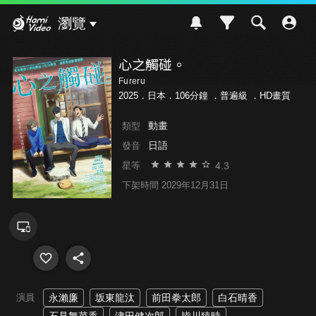
Hami Video
瀏覽
心之觸碰。
Fureru
2025．日本．106分鐘 ．
普遍級
．HD畫質
動畫
類型
日語
發音
4.3
星等
下架時間 2029年12月31日
演員
永瀨廉
坂東龍汰
前田拳太郎
白石晴香