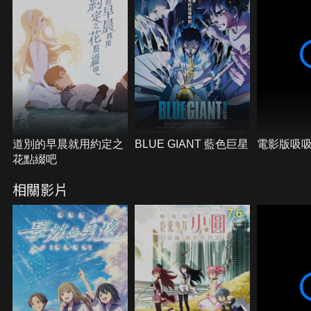
道別的早晨就用約定之
BLUE GIANT 藍色巨星
電影版吸
花點綴吧
相關影片
7.6