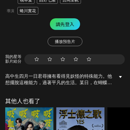
橋本愛
西野七瀨
吉岡里帆
蜷川實花
導演
請先登入
播放預告片
我的星等
影片給分
高中生四月一日君尋擁有看得見妖怪的特殊能力。他
想擺脫這種能力，過著平凡的生活。某日，在蝴蝶的
指引下，四月一日遇到了神秘的【商店】，神秘而美
麗的老闆娘侑子對他說：“我會滿足你想要的任何願
其他人也看了
望，但你必須為此付出最重要的東西作為代價”。四
月一日莫名地在店裡打起工來。他結識了同年齡的百
目鬼及小葵，成了互相守護的好友，一起探索“何謂
最重要的東西”。某天，四月一日受到女郎蜘蛛的襲
擊，戰鬥中無意間釋放出被封印的妖魔，他們的世界