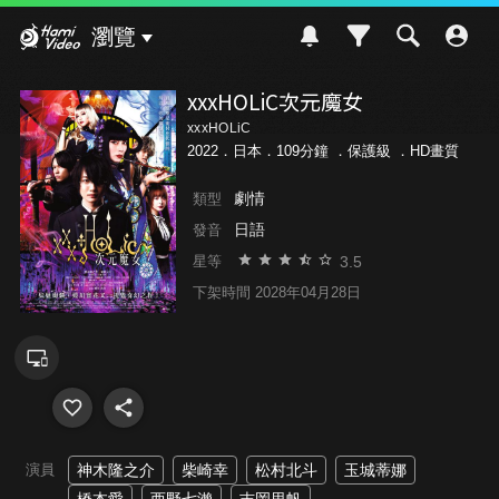
Hami Video
瀏覽
xxxHOLiC次元魔女
xxxHOLiC
2022．日本．109分鐘 ．
保護級
．HD畫質
劇情
類型
日語
發音
3.5
星等
下架時間 2028年04月28日
演員
神木隆之介
柴崎幸
松村北斗
玉城蒂娜