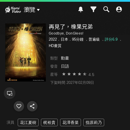
Hami Video
瀏覽
再見了，橡果兄弟
Goodbye, DonGlees!
2022．日本．95分鐘 ．
普遍級
．
評分6.9
．
HD畫質
動畫
類型
日語
發音
4.5
星等
下架時間 2027年02月09日
演員
花江夏樹
梶裕貴
花澤香菜
指原莉乃