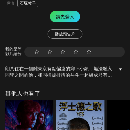
石塚敦子
導演
請先登入
播放預告片
我的星等
影片給分
朗真住在一個離東京有點偏遠的鄉下小鎮，無法融入
同學之間的他，和同樣被排擠的斗斗一起組成只有他
們兩人的小隊－橡果兄弟。即使斗斗去東京念高中而
使兩人分隔兩地，他們的關係也不曾改變。「你們有
其他人也看了
沒有想過要俯瞰世界？」在高一的暑假，新加入＂橡
果兄弟＂的多洛普不經意地說出這句話，因此三人展
開放飛自我的意外舉動，卻也導致他們被當成森林大
火的犯人。為了證明自己的清白，他們不得不去翻山
越嶺去尋回當晚因操作失靈消失在天空另一頭的無人
機。而這一個暑假期間的小冒險，最後竟漸漸成為改