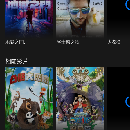
變少年們「人生」的大冒險。
地獄之門.
浮士德之歌
大都會
相關影片
6.7