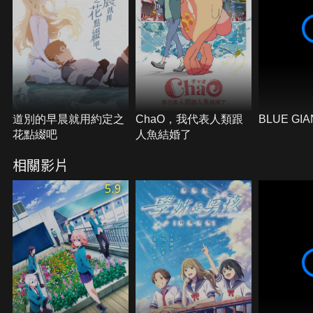
道別的早晨就用約定之
ChaO，我代表人類跟
BLUE GI
花點綴吧
人魚結婚了
相關影片
5.9