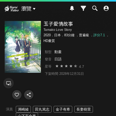
Hami Video
瀏覽
玉子愛情故事
Tamako Love Story
2020．日本．83分鐘 ．
普遍級
．
評分7.1
．
HD畫質
動畫
類型
日語
發音
4.7
星等
下架時間 2028年12月31日
演員
洲崎綾
田丸篤志
金子有希
長妻樹里