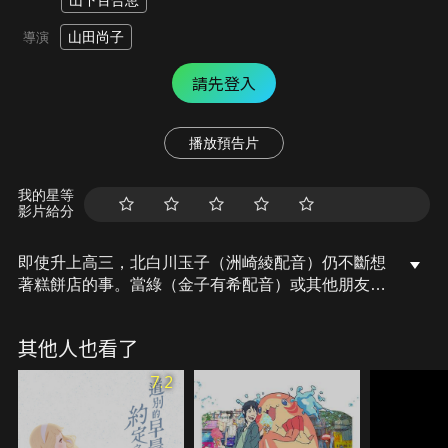
山下百合恵
山田尚子
導演
請先登入
播放預告片
我的星等
影片給分
即使升上高三，北白川玉子（洲崎綾配音）仍不斷想
著糕餅店的事。當綠（金子有希配音）或其他朋友詢
問玉子對未來的規畫時，玉子總是若無其事地說要繼
承家業。而住在玉子家對面，和玉子是青梅竹馬的餅
其他人也看了
藏（田丸篤志配音），一直對玉子懷有好感，他在心
中暗自做了個決定。後來玉子周遭開始起了變化，她
7.2
的內心也開始動搖……