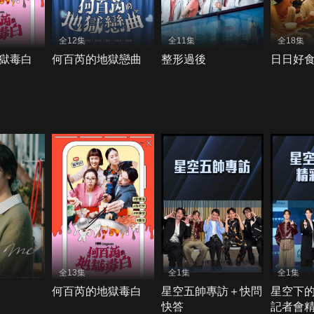
全12集
全11集
全18集
獄毒白
何百芮的地獄戀曲
整形過後
日日好
全13集
全1集
全1集
何百芮的地獄毒白
星空五帥專訪＋快問
星空下
快答
記者會