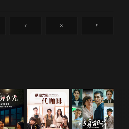
7
8
9