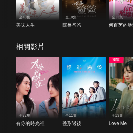
全40集
全10集
全13集
美味人生
院長爸爸
何百芮的地
相關影片
全32集
全11集
全13集
有你的時光裡
整形過後
Love Me