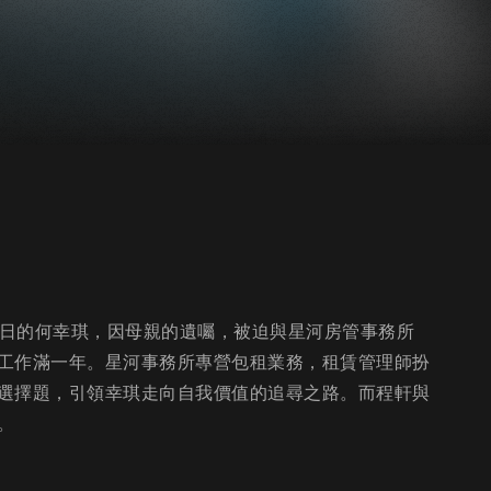
渾噩度日的何幸琪，因母親的遺囑，被迫與星河房管事務所
工作滿一年。星河事務所專營包租業務，租賃管理師扮
選擇題，引領幸琪走向自我價值的追尋之路。而程軒與
。