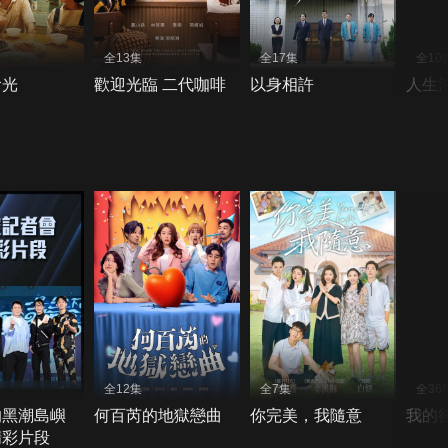
全13集
全17集
全10
食光
歡迎光臨 二代咖啡
以身相許
人生
全12集
全7集
全36
的黑潮島嶼
何百芮的地獄戀曲
你完美，我隨意
我的
精彩片段