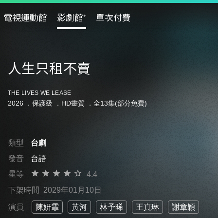
電視運動館
影劇館⁺
單次付費
人生只租不賣
THE LIVES WE LEASE
2026 ．
保護級
．HD畫質 ．全13集(部分免費)
類型
台劇
發音
台語
星等
4.4
下架時間
2029年01月10日
演員
陳姸霏
黃河
林予晞
王真琳
謝章穎