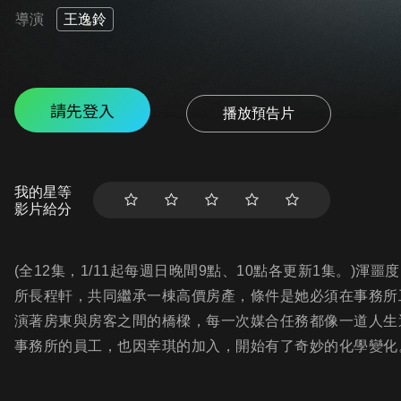
導演
王逸鈴
請先登入
播放預告片
我的星等
影片給分
(全12集，1/11起每週日晚間9點、10點各更新1集。)
所長程軒，共同繼承一棟高價房產，條件是她必須在事務所
演著房東與房客之間的橋樑，每一次媒合任務都像一道人生
事務所的員工，也因幸琪的加入，開始有了奇妙的化學變化