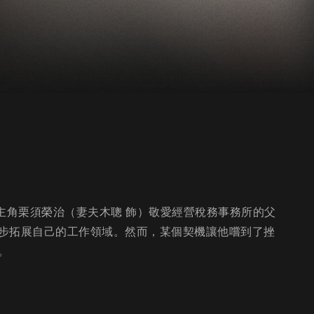
1集。)主角栗須榮治（妻夫木聰 飾）敬愛經營稅務事務所的父
步拓展自己的工作領域。然而，某個契機讓他嚐到了挫
。