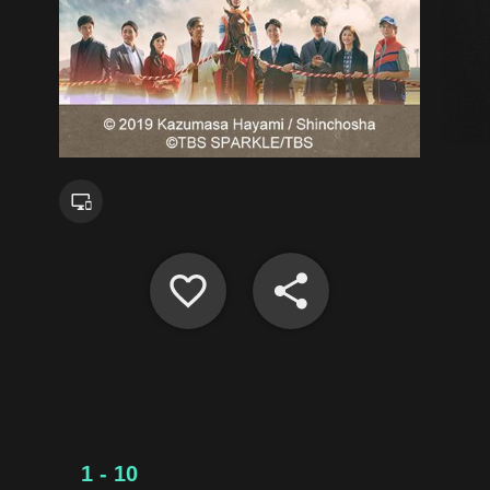
1 - 10