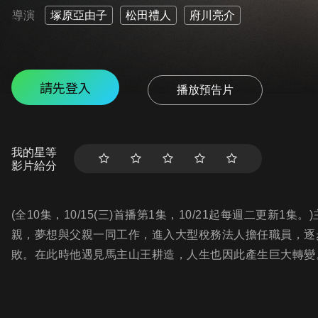
導演
塚原亞由子
松田禮人
府川亮介
請先登入
播放預告片
我的星等
影片給分
(全10集，10/15(三)首播第1集，10/21起每週二更新
親，夢想與父親一同工作，進入大型稅務法人擔任職員，逐
敗。在此時他遇見馬主山王耕造，人生也因此產生巨大轉變