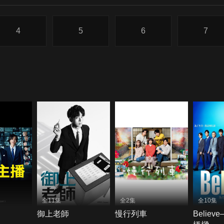
4
5
6
7
全11集
全2集
全10集
御上老師
慢行列車
Belie