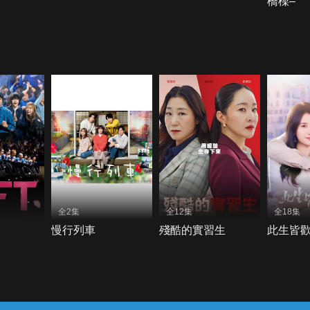
橋樑–
全2集
全12集
全18集
慢行列車
殘酷的實習生
此生皆