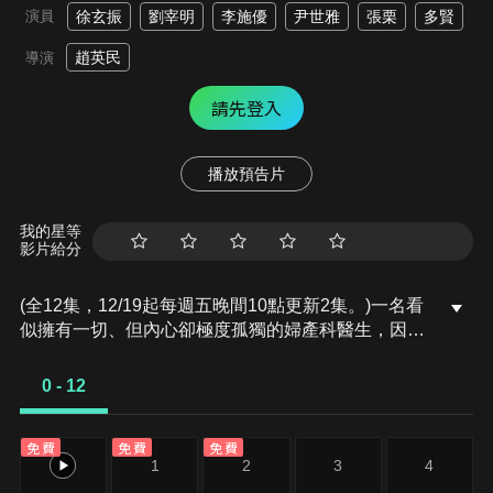
演員
徐玄振
劉宰明
李施優
尹世雅
張栗
多賢
趙英民
導演
請先登入
播放預告片
我的星等
影片給分
(全12集，12/19起每週五晚間10點更新2集。)一名看
似擁有一切、但內心卻極度孤獨的婦產科醫生，因七
年前一場突如其來的事故讓她的世界徹底崩塌。自那
之後，她一直假裝堅強，將內心的空洞小心翼翼地隱
0 - 12
藏起來。某一天，她才意識到自己竟在不知不覺中，
從「隔壁的男人」那裡得到了慰藉。這個故事描繪一
免費
免費
免費
個家庭，每個人都曾以自我為中心地活著。表面看起
0
1
2
3
4
來都很堅強，其實比誰都孤獨的活著，在迎向自己的