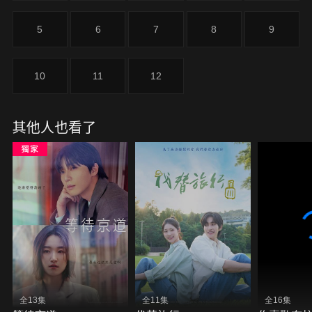
愛情、面對傷痛之時，逐漸成長，重新擁抱生活。
5
6
7
8
9
10
11
12
其他人也看了
全13集
全11集
全16集