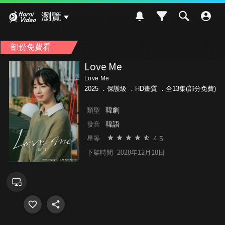
Hami Video
瀏覽
部份免費看
Love Me
Love Me
2025 ．
保護級
．HD畫質 ．全13集(部分免費)
韓劇
類型
韓語
發音
4.5
星等
下架時間
2028年12月18日