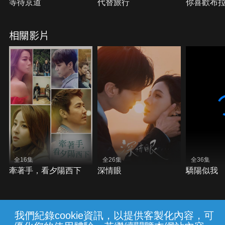
等待京道
代替旅行
你喜歡布
相關影片
全16集
全26集
全36集
牽著手，看夕陽西下
深情眼
驕陽似我
我們紀錄cookie資訊，以提供客製化內容，可
{{notifyMsg}}