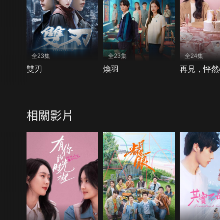
全23集
全23集
全24集
雙刃
煥羽
再見，怦然
相關影片