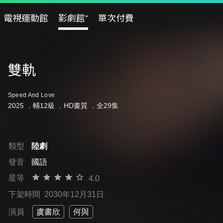
電視運動館
影劇館⁺
單次付費
雙軌
Speed And Love
2025 ．
輔12級
．HD畫質 ．全29集
類型
陸劇
發音
國語
星等
4.0
下架時間
2030年12月31日
演員
虞書欣
何與