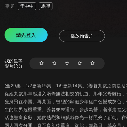
導演
于中中
馬鳴
請先登入
播放預告片
我的星等
影片給分
(全29集，1/2更新15集，1/9更新14集。)姜暮九歲
從她九歲那年起邁入兩條無法相交的軌道。那年父母離婚，
隻身飛往泰國。再見面，曾經的翩翩少年從白色變成灰色，
生的世界危機重重。姜暮並未退縮，步步為營，漸漸走進父
活也豐富多彩，她的熱烈和細膩就像光一樣照亮了靳朝。在
兩人再次分開，直至多年後重逢。從此，朝為日，暮為月，