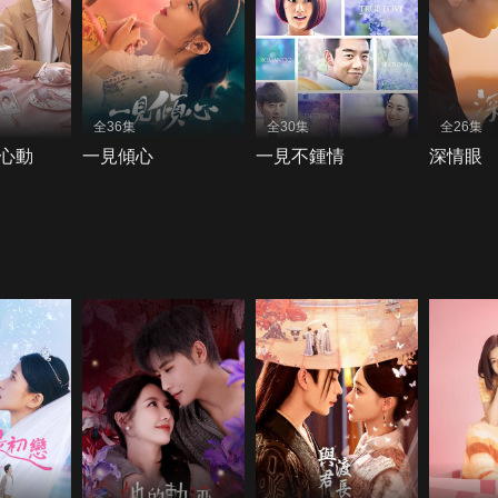
全36集
全30集
全26集
心動
一見傾心
一見不鍾情
深情眼