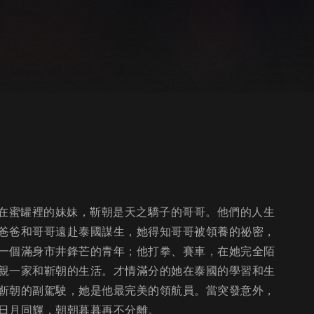
之前是活在蜜罐裡的妹妹，靳朝是天之驕子的哥哥。他們的人生
爸爸和哥哥遠赴泰國謀生，她得知哥哥被領養的祕密，
一個滿身市井鋒芒的青年；他打拳、賽車，在她完全陌
親一家和靳朝的生活。才情滿分的她在泰國的學習和生
靳朝的副駕駛，她是他最完美的領航員。當突發意外，
日月同輝，朝朝暮暮再不分離。