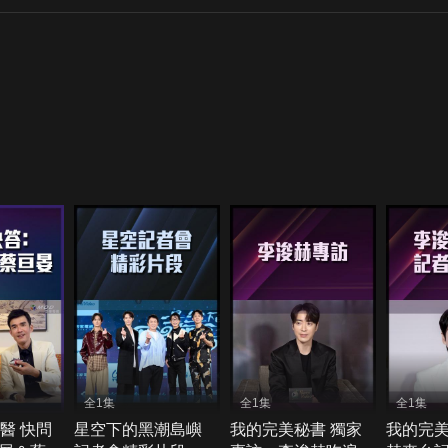
全1集
全1集
全1集
醫 快問
星空下的黑潮島嶼
我的完美秘書 獨家
我的完美