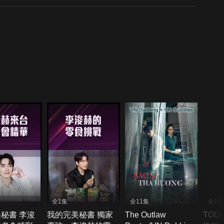
全1集
全11集
全1集
秘書 李浚
我的完美秘書 獨家
The Outlaw
TOD