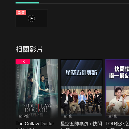
免費
1
相關影片
全12集
全1集
全1集
The Outlaw Doctor
星空五帥專訪＋快問
TOD化外之