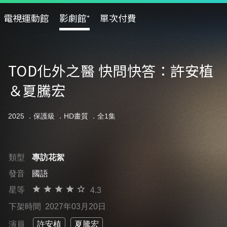
電視運動館
影劇館⁺
單次付費
TOD化外之醫 快問快答：許安植
＆夏騰宏
2025 ．
保護級
．HD畫質 ．全1集
類型
專訪花絮
發音
國語
星等
4.3
下架時間
2027年03月20日
演員
許安植
夏騰宏