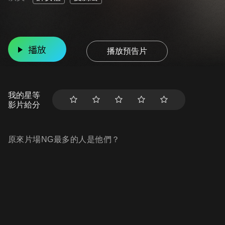
播放
播放預告片
我的星等
影片給分
原來片場NG最多的人是他們？