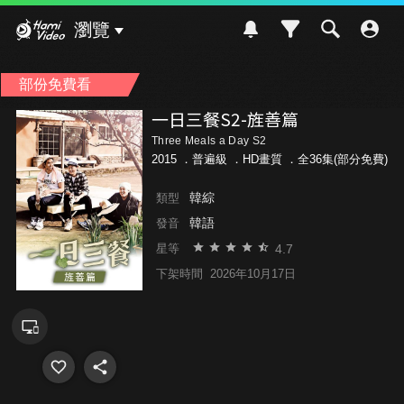
Hami Video
瀏覽
部份免費看
一日三餐S2-旌善篇
Three Meals a Day S2
2015 ．
普遍級
．HD畫質 ．全36集(部分免費)
韓綜
類型
韓語
發音
4.7
星等
下架時間
2026年10月17日