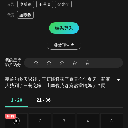
演員
李瑞鎮
玉澤演
金光奎
羅䁐錫
導演
請先登入
播放預告片
我的星等
影片給分
寒冷的冬天過後，玉筍峰迎來了春天今年春天，新家
人找到了三餐之家！山羊傑克森竟然當媽媽了？同
時，正處於極度憤怒時期的青少年明奇離家出走。一
位新成員即將填補明奇的空缺！金光奎，從奴隸成功
1 - 20
21 - 36
提升社會地位！他成為了一名全職工人，但更大的磨
難等著他...
免費
1
2
3
4
5