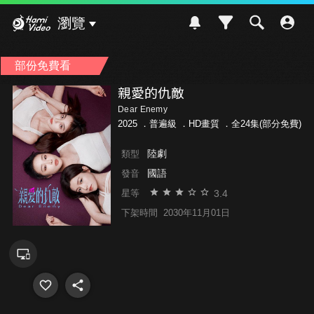
Hami Video
瀏覽
部份免費看
親愛的仇敵
Dear Enemy
2025 ．
普遍級
．HD畫質 ．全24集(部分免費)
陸劇
類型
國語
發音
3.4
星等
下架時間
2030年11月01日