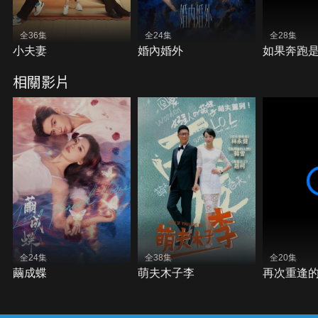
全36集
全24集
全28集
小夫妻
婚內婚外
如果奔跑
相關影片
全24集
全38集
全20集
繭成蝶
萌夫木子李
再次重逢