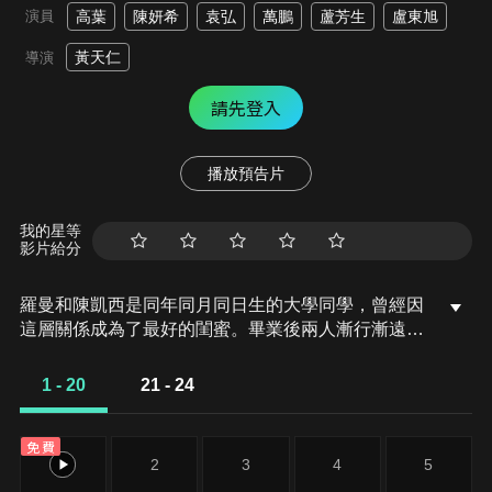
演員
高葉
陳妍希
袁弘
萬鵬
蘆芳生
盧東旭
黃天仁
導演
請先登入
播放預告片
我的星等
影片給分
羅曼和陳凱西是同年同月同日生的大學同學，曾經因
這層關係成為了最好的閨蜜。畢業後兩人漸行漸遠，
一個成為事業有成的獨立編劇，一個躋身富太太圈做
了家庭主婦。真真假假十年閨蜜，再見面，不希望對
1 - 20
21 - 24
方過得不好，也不希望對方過得太好。羅曼不滿足事
業上的成就，希望通過婚姻實現人生躍升，與陳凱西
免費
平起平坐。陳凱西面對羅曼的揶揄挖苦，雖有所反
1
2
3
4
5
擊，但她深陷婚姻泥潭，挽回愛情與婚姻更迫在眉