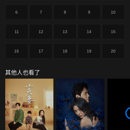
睫。在兩人暗潮洶湧的時候，年輕貌美的鐘傾城成為
了兩人較量中的關鍵人物。
6
7
8
9
10
11
12
13
14
15
16
17
18
19
20
其他人也看了