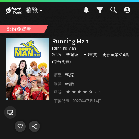
Hami Video
瀏覽
部份免費看
Running Man
Running Man
2025 ．
普遍級
．HD畫質 ．更新至第814集
(部分免費)
韓綜
類型
韓語
發音
4.4
星等
下架時間
2027年07月14日