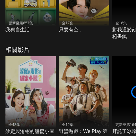
更新至第657集
全17集
全16集
我獨自生活
只要有空，
對我過於刻
秘書鎮
相關影片
全48集
全12集
更新至第16
效定與洧彬的甜蜜小屋
野蠻遊戲：We Play 第
拜託了冰