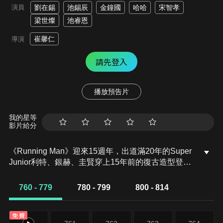
演員
劉在錫
池錫辰
金鐘國
哈哈
宋智孝
梁世燦
池睿恩
崔馨仁
導演
請先登入
播放預告片
我的星等
影片給分
《Running Man》迎來15週年，出道滿20年的Super
Junior利特、銀赫、圭賢穿上15年前的復古造型登場
陪跑。這場「回到2010」以15週年金戒指為最高獎
品，眾人在抹了肥皂水的滑坡上打滑搶名牌，重溫出
760 - 779
780 - 799
800 - 814
道初期青澀。誰能突破滑不溜丟的關卡、把象徵榮耀
的金戒指帶回家，敗方又會迎來什麼懲罰？
免費