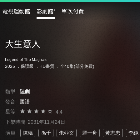
電視運動館
影劇館⁺
單次付費
大生意人
Legend of The Magnate
2025 ．
保護級
．HD畫質 ．全40集(部分免費)
類型
陸劇
發音
國語
星等
4.4
下架時間
2031年11月24日
演員
陳曉
孫千
朱亞文
羅一舟
黃志忠
李純