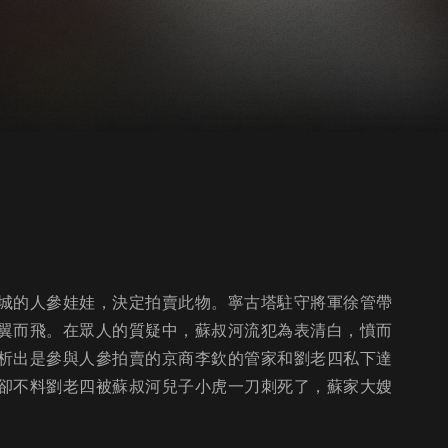
城的人參娃娃，決定拍賣此物。寧古塔駐守將軍徐管帶
翼而飛。在眾人的質疑中，蘇叔河流犯為表清白，憤而
析出是參與人參拍賣的京商李欽的管家和劉老四私下達
卻不料劉老四被蘇叔河兒子小虎一刀刺死了，蘇家大嫂