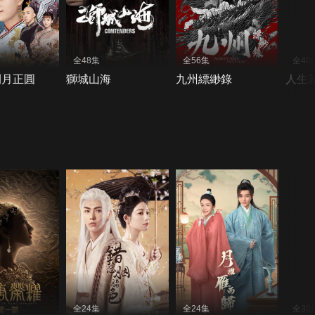
全48集
全56集
全40
開月正圓
獅城山海
九州縹緲錄
人生
全24集
全24集
全30