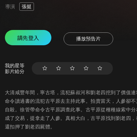
導演
張挺
請先登入
播放預告片
我的星等
影片給分
大清咸豐年間，寧古塔，流犯蘇叔河和劉老四挖到了價值連
命令讀過書的流犯古平原去主持此事。拍賣當天，人參卻不
自殺。徐管帶命令古平原調查此事。古平原從種種線索中分
成了交易，提拿走了人參。真相大白，古平原找到劉老四，
還扣押了劉老四屍體。