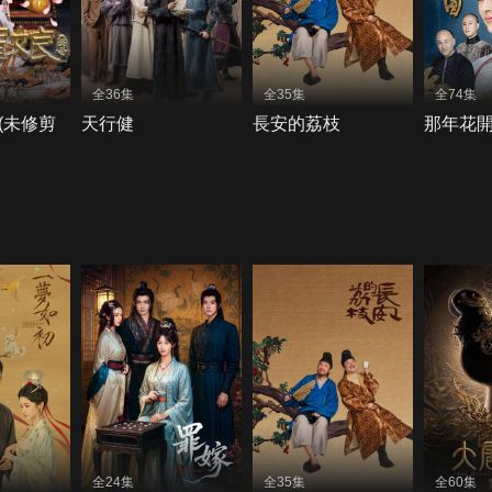
全36集
全35集
全74集
(未修剪
天行健
長安的荔枝
那年花
全24集
全35集
全60集