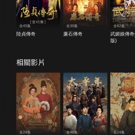
全45集
全30集
全82集
陸貞傳奇
廉石傳奇
武媚娘傳奇
版)
相關影片
全24集
全48集
全24集