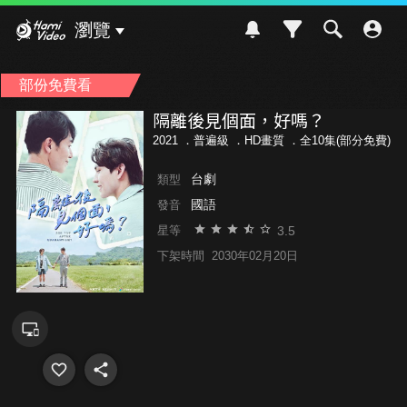
Hami Video
瀏覽
部份免費看
隔離後見個面，好嗎？
2021 ．
普遍級
．HD畫質 ．全10集(部分免費)
台劇
類型
國語
發音
3.5
星等
下架時間
2030年02月20日