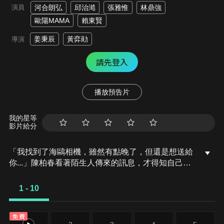
演員
河合朗弘
邱治澔
張雅惟
林鼎強
歐陽MAMA
賴東賢
姜秉辰
黃弈勛
導演
請先登入
播放預告片
我的星等
影片給分
「我找到了海鷗相機，雖然有點晚了，但還是想送給
你...」陳柏春看著陌生人傳來的訊息，才得知自己的
手機號碼是舊門號，以致於註冊通訊軟體後被對方誤
當成另一個人，而這個人拿著的正是自己心心念念的
1 - 10
海鷗相機！在一陣掙扎下，他決定冒充原主人，並找
來好友莉穎與對方通話...
免費