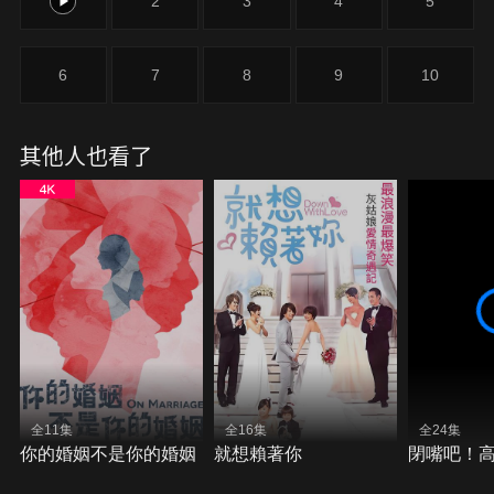
1
2
3
4
5
6
7
8
9
10
其他人也看了
全11集
全16集
全24集
你的婚姻不是你的婚姻
就想賴著你
閉嘴吧！