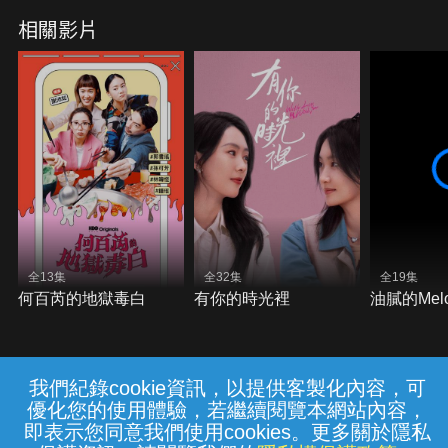
相關影片
全13集
全32集
全19集
何百芮的地獄毒白
有你的時光裡
油膩的Mel
我們紀錄cookie資訊，以提供客製化內容，可
{{notifyMsg}}
優化您的使用體驗，若繼續閱覽本網站內容，
常見問題
線上客服
服務條款
隱私權保護
即表示您同意我們使用cookies。更多關於隱私