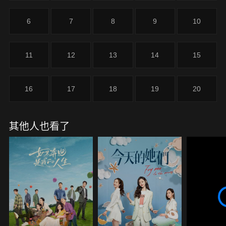
時，兩人的感情也升級發酵。兩人互相幫助對方成
長，張弛不但在事業上重返巔峰，也收穫了久違的親
6
7
8
9
10
情、真摯的友情和甜蜜的愛情。
11
12
13
14
15
16
17
18
19
20
其他人也看了