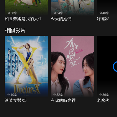
全28集
全24集
全40集
如果奔跑是我的人生
今天的她們
好運家
相關影片
全10集
全32集
全36集
派遣女醫X5
有你的時光裡
老傢伙