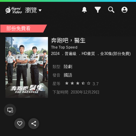
Hami Video
瀏覽
部份免費看
奔跑吧，醫生
The Top Speed
2024 ．
普遍級
．HD畫質 ．全30集(部分免費)
陸劇
類型
國語
發音
3.7
星等
下架時間
2030年12月29日