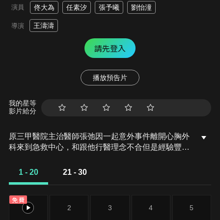
演員
佟大為
任素汐
張予曦
劉怡潼
王濤濤
導演
請先登入
播放預告片
我的星等
影片給分
原三甲醫院主治醫師張弛因一起意外事件離開心胸外
科來到急救中心，和跟他行醫理念不合但是經驗豐富
的急救醫生齊霽搭檔出車。急救中心的工作讓張弛應
接不暇，他不服輸認為自己專業過硬，但各種突發狀
1 - 20
21 - 30
況仍讓他暴露出「急救新人」的短板，齊霽針對張弛
表現出來的經驗不足毫不手軟，兩人成了一對歡喜冤
免費
家。他們奔波在城市的各個角落，救護著生命危急的
1
2
3
4
5
患者，在不斷突破體力極限和積累緊急救護技能的同