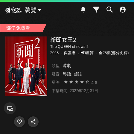
Hami Video
瀏覽
部份免費看
新聞女王2
The QUEEN of news 2
2025 ．
保護級
．HD畫質 ．全25集(部分免費)
港劇
類型
粵語, 國語
發音
4.6
星等
下架時間
2027年12月31日