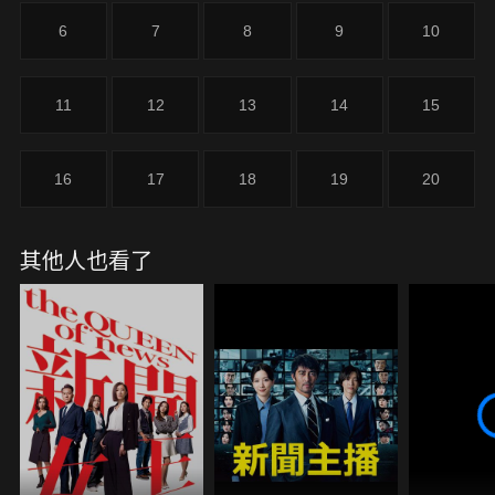
槽，加入新成立的新聞機構，與SNK和公開平台形成
6
7
8
9
10
三足鼎立的局面。此時，在政府新聞處擔任要職的許
詩晴，瞬間成為三方爭相拉攏的關鍵人物。
11
12
13
14
15
16
17
18
19
20
其他人也看了