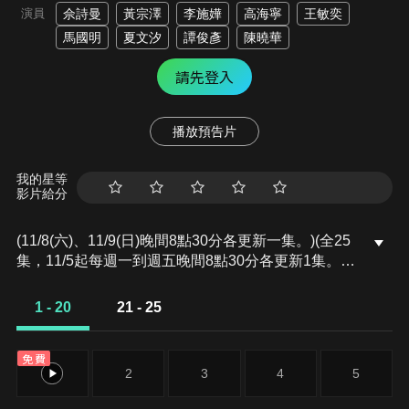
演員
佘詩曼
黃宗澤
李施嬅
高海寧
王敏奕
馬國明
夏文汐
譚俊彥
陳曉華
請先登入
播放預告片
我的星等
影片給分
(11/8(六)、11/9(日)晚間8點30分各更新一集。)(全25
集，11/5起每週一到週五晚間8點30分各更新1集。)
文慧心離開SNK後，加入劉艷創辦的新媒體公司「公
開平台」，並與仍在SNK新聞台任職的古肇華、張家
1 - 20
21 - 25
妍，在新聞報導領域上展開競爭。文慧心在新興媒體
領域依然保持著無可撼動的新聞女王地位，令SNK新
免費
任總監古肇華既忌憚又不安。張家妍雖順利升任SNK
1
2
3
4
5
電視部副總監，但仍處處受到古肇華掣肘，難以完全
實現自己對新聞的理想與抱負。最終，她毅然決定跳