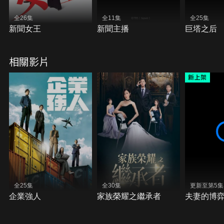
全26集
全11集
全25集
新聞女王
新聞主播
巨塔之后
相關影片
全25集
全30集
更新至第5集
企業強人
家族榮耀之繼承者
夫妻的博