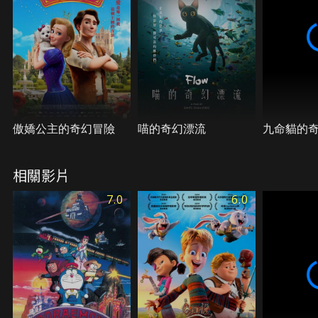
傲嬌公主的奇幻冒險
喵的奇幻漂流
九命貓的
相關影片
7.0
6.0