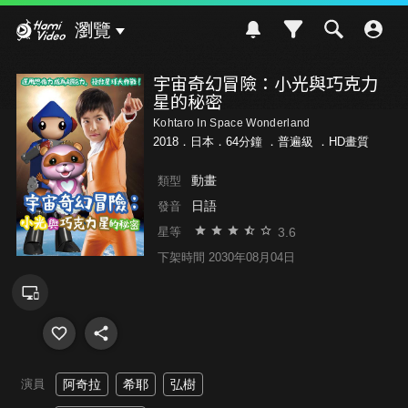
Hami Video
瀏覽
宇宙奇幻冒險：小光與巧克力
星的秘密
Kohtaro In Space Wonderland
2018．日本．64分鐘 ．
普遍級
．HD畫質
動畫
類型
日語
發音
3.6
星等
下架時間 2030年08月04日
演員
阿奇拉
希耶
弘樹