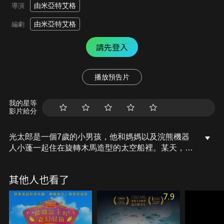
由米亞特艾格
導演
由米亞特艾格
編劇
請先登入
播放預告片
我的星等
影片給分
光太郎是一個7歲的小男孩，他和媽媽以及浣熊機器
人小蓬一起住在旋轉木馬造型的太空船裡。某天，太
空船因不明原因失去動力，媽媽吩咐小蓬帶小光到附
近的星球避難，便進入冷凍睡眠艙等待其他同伴的救
其他人也看了
援。小蓬和小光乘著小型太空船來到「巧克力星球」
尋找燃料包，卻發現這星球上的人事物全然停止運
7.9
轉，他們遇到唯一能動的機器人波浪，並成為了好朋
友，他們將一同展開拯救星球的奇妙大冒險！