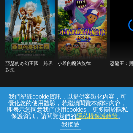
亞瑟的奇幻王國：跨界
小希的魔法旋律
恐龍王：
對決
我們紀錄cookie資訊，以提供客製化內容，可
{{notifyMsg}}
優化您的使用體驗，若繼續閱覽本網站內容，
常見問題
線上客服
服務條款
隱私權保護
即表示您同意我們使用cookies。更多關於隱私
保護資訊，請閱覽我們的
隱私權保護政策
。
中華電信股份有限公司個人家庭分公司
(統一編號：96979949) © 2026