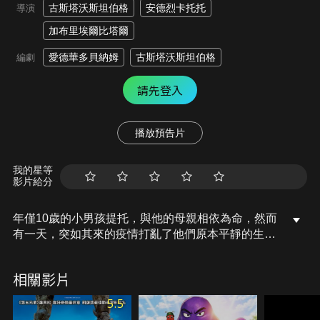
古斯塔沃斯坦伯格
安德烈卡托托
導演
加布里埃爾比塔爾
愛德華多貝納姆
古斯塔沃斯坦伯格
編劇
請先登入
播放預告片
我的星等
影片給分
年僅10歲的小男孩提托，與他的母親相依為命，然而
有一天，突如其來的疫情打亂了他們原本平靜的生
活，人們只要受到驚嚇就會莫名染上怪病，「恐懼」
更促使疫情不斷的蔓延。在最好的兒時玩伴染病後失
相關影片
蹤後，小男孩提托決定踏上尋找「解藥」的旅程，他
能戰勝看不見的「恐懼」嗎?
5.5