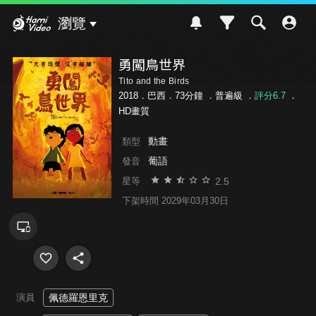
Hami Video
瀏覽
勇闖鳥世界
Tito and the Birds
2018．巴西．73分鐘 ．
普遍級
．
評分6.7
．
HD畫質
動畫
類型
葡語
發音
2.5
星等
下架時間 2029年03月30日
演員
佩德羅恩里克