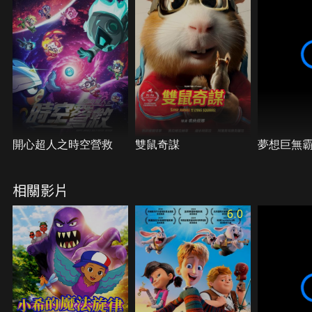
開心超人之時空營救
雙鼠奇謀
夢想巨無
相關影片
6.0