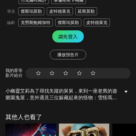
丹尼爾布羅許
泰倫斯斯卡梅爾
傑斯珀莫勒
皮特德萊克
延斯莫勒
導演
克勞斯鮑姆加特
傑斯珀莫勒
皮特德萊克
編劇
請先登入
播放預告片
我的星等
影片給分
小幽靈艾莉為了尋找失蹤的舅舅，來到一座老舊的遊
樂園鬼屋，意外遇見三位躲藏起來的怪物：雪怪瑪
莎、吸血鬼羅夫和像科學怪人的納夫，雖然一開始他
們對艾莉頗有戒心，但在冒險過程中，彼此逐漸建立
其他人也看了
起深厚情誼，為了救出舅舅，他們齊心對抗邪惡無人
機，也讓艾莉明白，真正的家，有時就在你最意想不
到的地方。