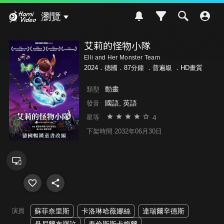
Hami Video
瀏覽
艾莉的怪物小隊
Elli and Her Monster Team
2024．德國．87分鐘 ．
普遍級
．HD畫質
動畫
類型
國語, 英語
發音
4
星等
下架時間 2032年06月30日
演員
蘇菲奈里斯
卡洛琳哈薇娜絲
達瑞爾辛德斯