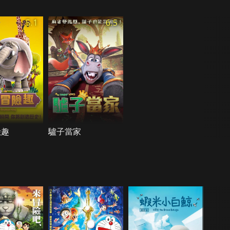
5.1
6.5
險趣
驢子當家