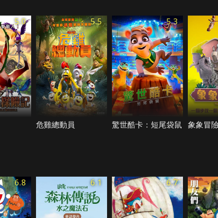
5.0
5.5
5.3
危雞總動員
驚世酷卡：短尾袋鼠
象象冒
6.8
6.1
6.7