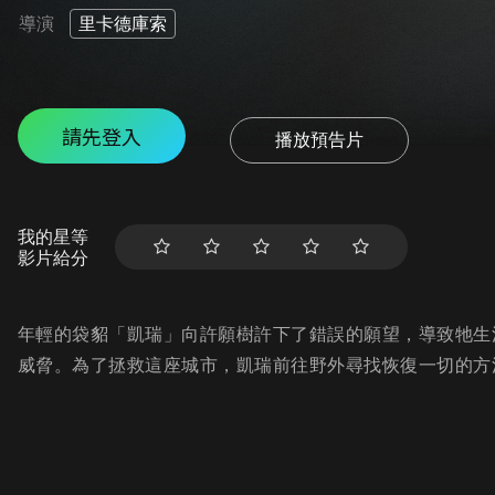
導演
里卡德庫索
請先登入
播放預告片
我的星等
影片給分
年輕的袋貂「凱瑞」向許願樹許下了錯誤的願望，導致牠生
威脅。為了拯救這座城市，凱瑞前往野外尋找恢復一切的方法，