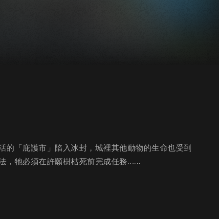
活的「庇護市」陷入冰封，城裡其他動物的生命也受到
牠必須在許願樹枯死前完成任務......