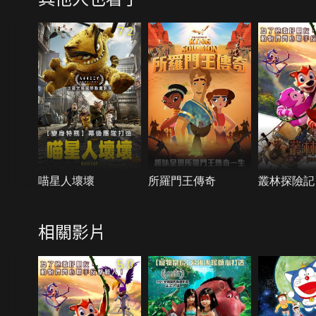
7.2
喵星人壞壞
所羅門王傳奇
叢林探險記
相關影片
5.0