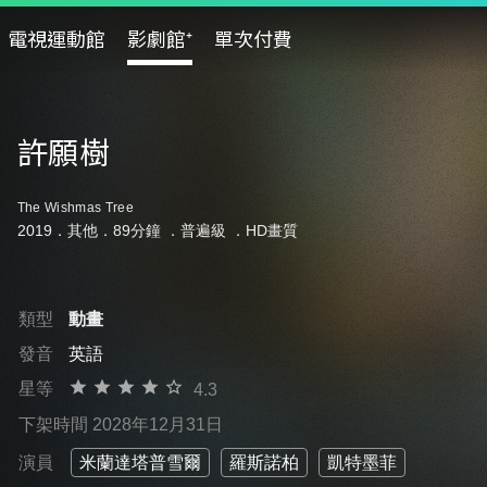
電視運動館
影劇館⁺
單次付費
許願樹
The Wishmas Tree
2019．其他．89分鐘 ．
普遍級
．HD畫質
類型
動畫
發音
英語
星等
4.3
下架時間 2028年12月31日
演員
米蘭達塔普雪爾
羅斯諾柏
凱特墨菲