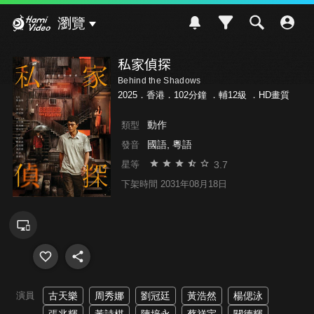
Hami Video
瀏覽
私家偵探
Behind the Shadows
2025．香港．102分鐘 ．
輔12級
．HD畫質
動作
類型
國語, 粵語
發音
3.7
星等
下架時間 2031年08月18日
演員
古天樂
周秀娜
劉冠廷
黃浩然
楊偲泳