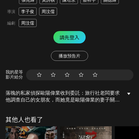
張兆輝
黃詩棋
陳培永
蔡祥宇
關德輝
李子俊
周汶儒
導演
周汶儒
編劇
請先登入
播放預告片
我的星等
影片給分
落魄的私家偵探歐陽偉業收到委託：旅行社老闆要求
他調查自己的女朋友，而她竟是歐陽偉業的妻子關詠
心，敵不過內心煎熬，他放棄為另一個客戶尋找失蹤
未婚妻，趕往酒店捉姦，沒想到客戶的未婚妻在他離
其他人也看了
開現場後被殺，原以為普通出軌事件竟變成謀殺案！
為阻止兇手殺害下一個目標，歐陽偉業必須力挽狂
瀾。