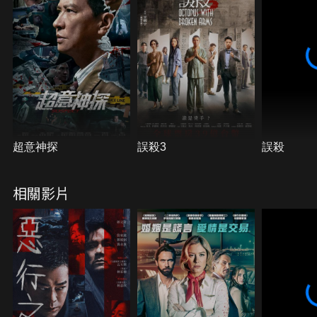
超意神探
誤殺3
誤殺
相關影片