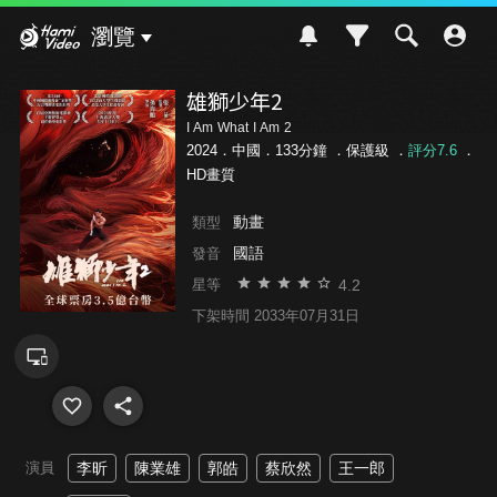
Hami Video
瀏覽
雄獅少年2
I Am What I Am 2
2024．中國．133分鐘 ．
保護級
．
評分7.6
．
HD畫質
動畫
類型
國語
發音
4.2
星等
下架時間 2033年07月31日
演員
李昕
陳業雄
郭皓
蔡欣然
王一郎