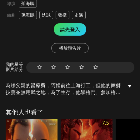
孫海鵬
導演
孫海鵬
沈誠
張挺
史邁
編劇
請先登入
播放預告片
我的星等
影片給分
為賺父親的醫療費，阿娟前往上海打工，但他的舞獅
技藝並無用武之地，為了生存，他學格鬥、參加格鬥
比賽，以獲取高額獎金，看似公平的擂臺背後，隱藏
著資本的操控和暴力的輿論，資本試圖收編阿娟、壟
其他人也看了
斷行業，對手利用網路對他進行汙衊，面對鋪天蓋地
的負面輿論，阿娟必須戰勝所有的高手、偏見和自
7.5
己。