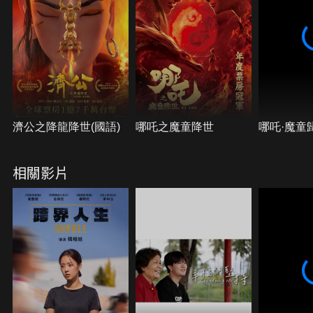
濟公之降龍降世(國語)
哪吒之魔童降世
哪吒·魔童歸
相關影片