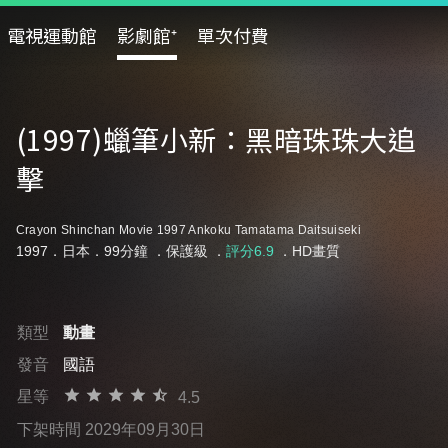
電視運動館
影劇館⁺
單次付費
(1997)蠟筆小新：黑暗珠珠大追
擊
Crayon Shinchan Movie 1997 Ankoku Tamatama Daitsuiseki
1997．日本．99分鐘 ．
保護級
．
評分6.9
．HD畫質
類型
動畫
發音
國語
星等
4.5
下架時間 2029年09月30日