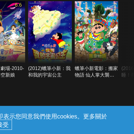
6.6
場-2010-
(2012)蠟筆小新：我
蠟筆小新電影：搬家
(20
時空新娘
和我的宇宙公主
物語 仙人掌大襲擊
睡！
(國語)
示您同意我們使用cookies。更多關於