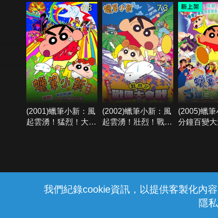
7.8
7.3
(2001)蠟筆小新：風
(2002)蠟筆小新：風
(2005)蠟
起雲湧！猛烈！大人
起雲湧！壯烈！戰國
分鐘百變大
帝國的反擊
大會戰
{{notifyMsg}}
我們紀錄cookie資訊，以提供客製化
隱私