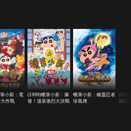
)蠟筆小新：電
(1999)蠟筆小新：爆
蠟筆小新：幽靈忍者
(20
蹄大作戰
發！溫泉激烈大決戰
珍風傳
婚旅
志大