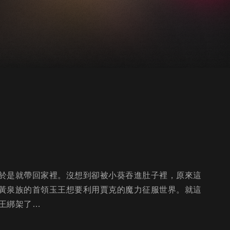
於是就帶回家裡。沒想到卻被小葵吞進肚子裡，原來這
黃泉族的首領玉王想要利用賈克的魔力征服世界。就這
王綁架了…