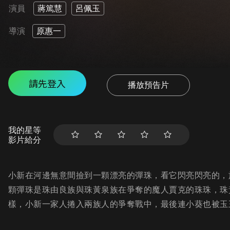
演員
蔣篤慧
呂佩玉
導演
原惠一
請先登入
播放預告片
我的星等
影片給分
小新在河邊無意間撿到一顆漂亮的彈珠，看它閃亮閃亮的，
顆彈珠是珠由良族與珠黃泉族在爭奪的魔人賈克的珠珠，珠
樣，小新一家人捲入兩族人的爭奪戰中，最後連小葵也被玉