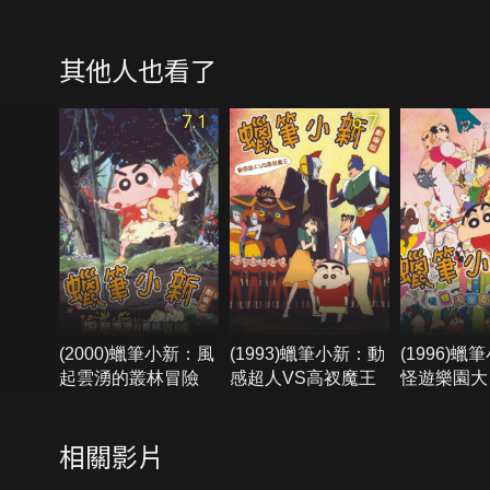
其他人也看了
7.1
6.7
(2000)蠟筆小新：風
(1993)蠟筆小新：動
(1996)
起雲湧的叢林冒險
感超人VS高衩魔王
怪遊樂園大
相關影片