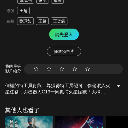
宣曉鳴
楊潔
蔡娜
王超
導演
劉珮如
王超
王奕霖
編劇
請先登入
播放預告片
我的星等
影片給分
倒楣的特工貝肯熊，為獲得特工局認可，偷偷混入火
星任務，與機器人G13一同抓捕火星怪獸「大橘
子」，因不按套路的抓捕方式，貝肯意外與怪獸成為
夥伴，並聯手拆穿一場火星陰謀，拯救了宇宙。
其他人也看了