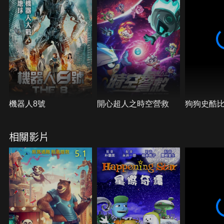
機器人8號
開心超人之時空營救
狗狗史酷
相關影片
5.1