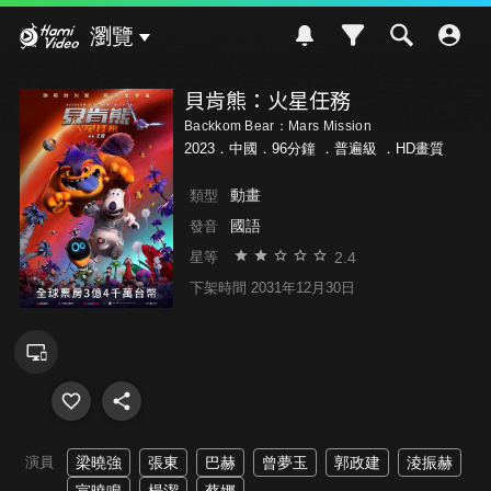
Hami Video
瀏覽
貝肯熊：火星任務
Backkom Bear：Mars Mission
2023．中國．96分鐘 ．
普遍級
．HD畫質
動畫
類型
國語
發音
2.4
星等
下架時間 2031年12月30日
演員
梁曉強
張東
巴赫
曾夢玉
郭政建
淩振赫