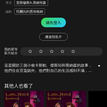
雷斯穆斯A.席維特森
導演
托爾比約恩埃格納
編劇
請先登入
播放預告片
我的星等
影片給分
這是關於三個小偷卡斯帕、傑斯珀和喬納森的故事，
他們住在荳蔻鎮外。他們對自己的生活感到不滿，想
像普通人一樣生活。在多次搶劫小鎮後，他們最終被
捕入獄。當小鎮塔樓起火時，這些小偷前來幫忙，成
其他人也看了
為了當天的英雄。