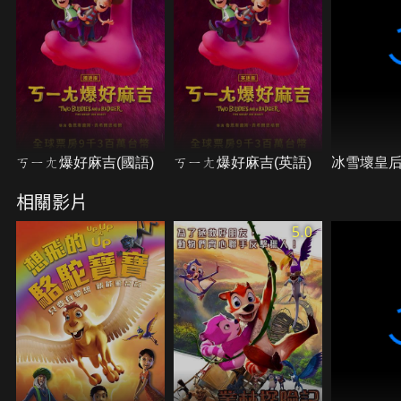
ㄎㄧㄤ爆好麻吉(國語)
ㄎㄧㄤ爆好麻吉(英語)
冰雪壞皇
相關影片
5.0