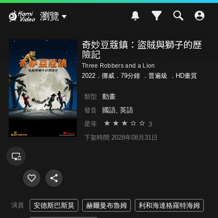
Hami Video
瀏覽
奇妙豆蔻鎮：盜賊與獅子的歷
險記
Three Robbers and a Lion
2022．挪威．79分鐘 ．
普遍級
．HD畫質
動畫
類型
國語, 英語
發音
3
星等
下架時間 2028年08月31日
演員
安德斯巴斯莫
赫爾曼布魯姆
利和海達格羅特海姆