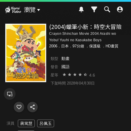
Hami Video
瀏覽
(2004)蠟筆小新：時空大冒險
Crayon Shinchan Movie 2004 Arashi wo
Yobu! Yuuhi no Kasukabe Boys
2006．日本．97分鐘 ．
保護級
．HD畫質
動畫
類型
國語
發音
4.6
星等
下架時間 2028年04月30日
演員
蔣篤慧
呂佩玉