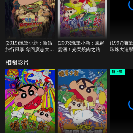
(2019)蠟筆小新：新婚
(2003)蠟筆小新：風起
(1997)
旅行風暴 奪回廣志大作
雲湧！光榮燒肉之路
珠珠大追
戰
相關影片
7.8
7.3