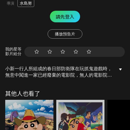
水島努
導演
請先登入
播放預告片
我的星等
影片給分
小新一行人所組成的春日部防衛隊在玩抓鬼遊戲時，
無意中闖進一家已經廢棄的電影院，無人的電影院裡
竟然在播放著電影。小新中途去上廁所回來後，發現
風間等人已經不見蹤影。野原一家因為擔心，決定到
其他人也看了
電影院去一瞧究竟，沒想到全家人都被電影給吸進
去，來到一個酷似美國西部拓荒時代的城鎮……