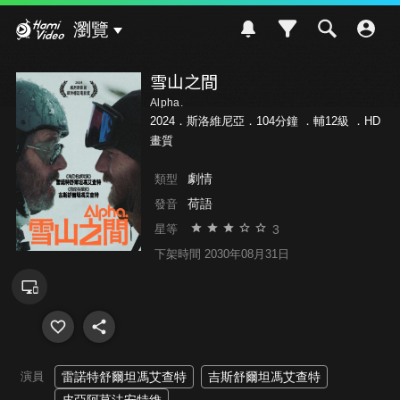
Hami Video
瀏覽
雪山之間
Alpha.
2024．斯洛維尼亞．104分鐘 ．
輔12級
．HD
畫質
劇情
類型
荷語
發音
3
星等
下架時間 2030年08月31日
演員
雷諾特舒爾坦馮艾查特
吉斯舒爾坦馮艾查特