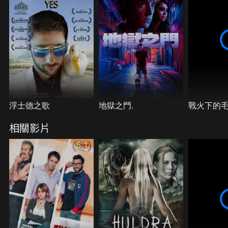
浮士德之歌
地獄之門.
戰火下的
相關影片
6.1