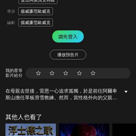
皮亞阿莫法安特維
揚威廉范歐威克
導演
揚威廉范歐威克
編劇
請先登入
播放預告片
我的星等
影片給分
在母親去世後，雷恩一心追求孤獨，於是前往阿爾卑
斯山擔任單板滑雪教練。然而，當性格外向的父親亥
斯前來探望時，兩人的緊張關係在一次危險的登山活
動中爆發，頓時大自然將他們的對立關係變成了一場
其他人也看了
生存之戰。