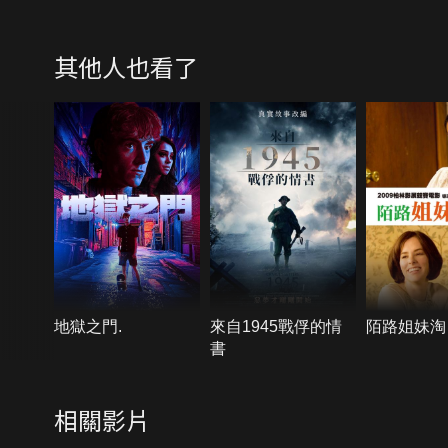
其他人也看了
地獄之門.
來自1945戰俘的情
陌路姐妹淘
書
相關影片