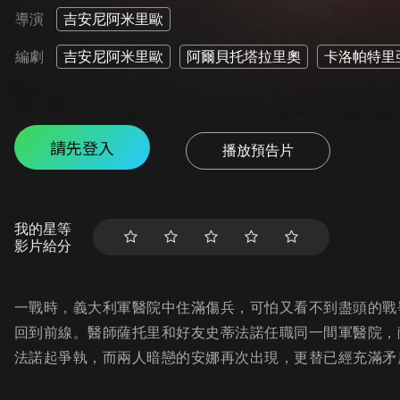
導演
吉安尼阿米里歐
編劇
吉安尼阿米里歐
阿爾貝托塔拉里奧
卡洛帕特里
請先登入
播放預告片
我的星等
影片給分
一戰時，義大利軍醫院中住滿傷兵，可怕又看不到盡頭的戰
回到前線。醫師薩托里和好友史蒂法諾任職同一間軍醫院，
法諾起爭執，而兩人暗戀的安娜再次出現，更替已經充滿矛