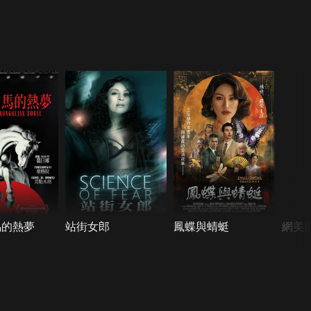
馬的熱夢
站街女郎
鳳蝶與蜻蜓
網美