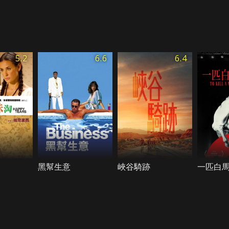
5.2
6.6
6.4
黑幫生意
峽谷騎跡
一匹白