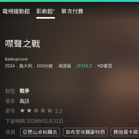
電視運動館
影劇館⁺
單次付費
噤聲之戰
Battleground
2024．義大利．103分鐘 ．
保護級
．
評分6.2
．HD畫質
類型
戰爭
發音
義語
星等
2.2
下架時間 2028年01月31日
演員
亞歷山卓柏爾吉
加布里埃爾蒙特西
費德麗卡羅