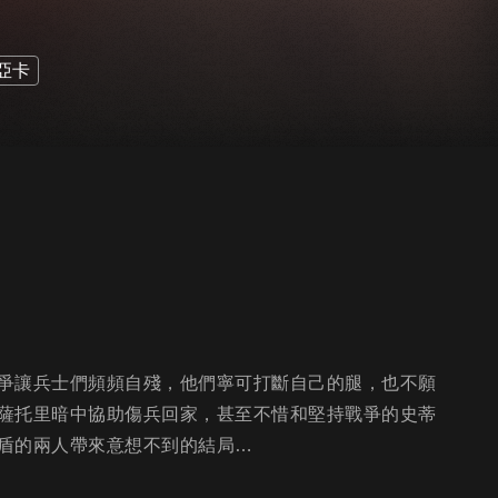
亞卡
爭讓兵士們頻頻自殘，他們寧可打斷自己的腿，也不願
薩托里暗中協助傷兵回家，甚至不惜和堅持戰爭的史蒂
盾的兩人帶來意想不到的結局…