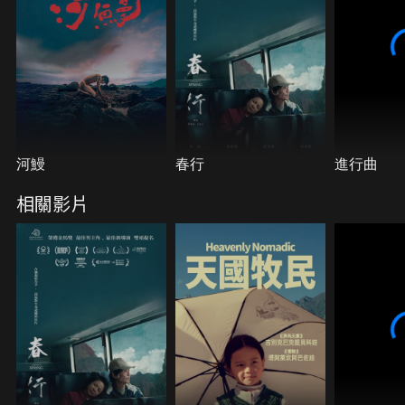
去的情誼呢？
河鰻
春行
進行曲
相關影片