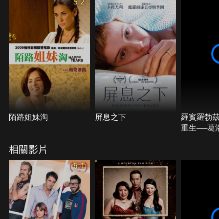
5.2
凡的音樂天賦…
陌路姐妹淘
屏息之下
羅賓羅勃
重生──葛
奇
相關影片
6.1