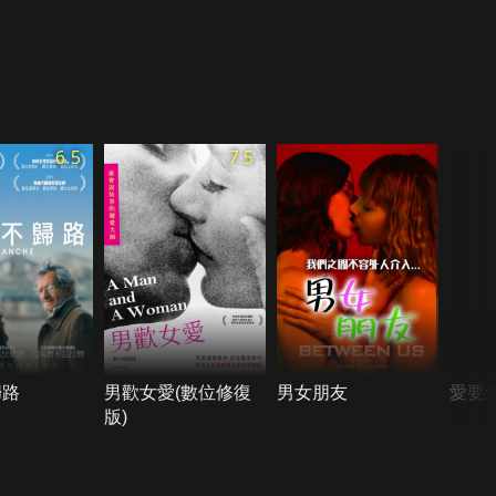
6.5
7.5
歸路
男歡女愛(數位修復
男女朋友
愛要
版)