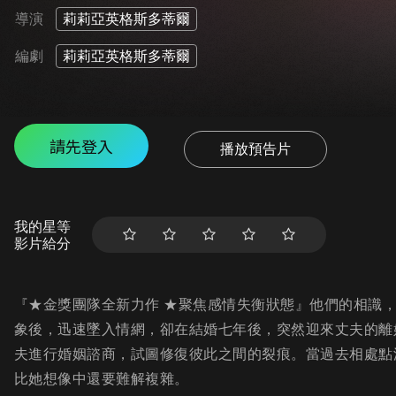
導演
莉莉亞英格斯多蒂爾
編劇
莉莉亞英格斯多蒂爾
請先登入
播放預告片
我的星等
影片給分
『★金獎團隊全新力作 ★聚焦感情失衡狀態』他們的相識
象後，迅速墜入情網，卻在結婚七年後，突然迎來丈夫的離
夫進行婚姻諮商，試圖修復彼此之間的裂痕。當過去相處點
比她想像中還要難解複雜。