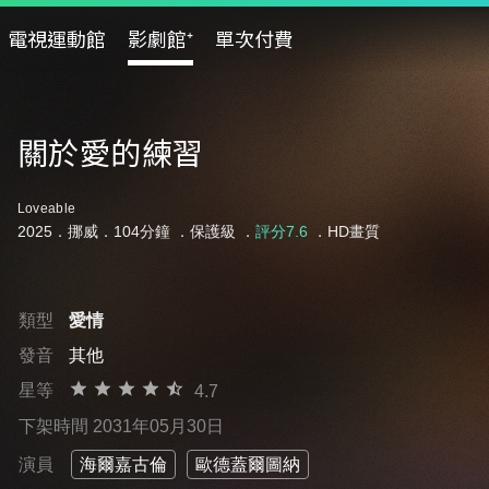
電視運動館
影劇館⁺
單次付費
關於愛的練習
Loveable
2025．挪威．104分鐘 ．
保護級
．
評分7.6
．HD畫質
類型
愛情
發音
其他
星等
4.7
下架時間 2031年05月30日
演員
海爾嘉古倫
歐德蓋爾圖納