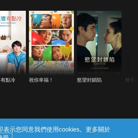
婆有點冷
祝你幸福！
慾望封鎖陷
分手
示您同意我們使用cookies。更多關於