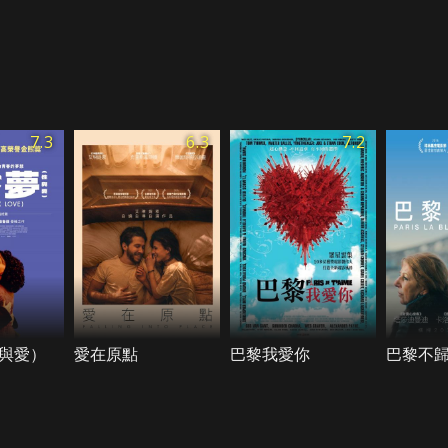
7.3
6.3
7.2
與愛）
愛在原點
巴黎我愛你
巴黎不