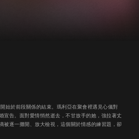
，開始於前段關係的結束。瑪利亞在聚會裡遇見心儀對
婚宣告。面對愛情悄然逝去，不甘放手的她，強拉著丈
滴被逐一攤開、放大檢視，這個關於情感的練習題，卻