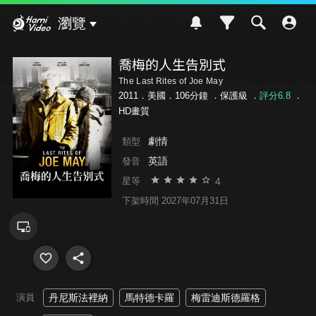
Hami Video
瀏覽
喬梅的人生告別式
The Last Rites of Joe May
2011．美國．106分鐘 ．
保護級
．
評分6.8
．
HD畫質
劇情
類型
英語
發音
4
星等
下架時間 2027年07月31日
演員
丹尼斯法裡納
馬特德卡羅
梅雷迪斯德羅格