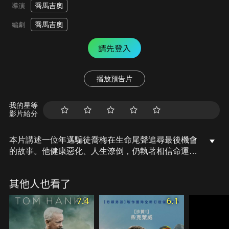
喬馬吉奧
導演
喬馬吉奧
編劇
請先登入
播放預告片
我的星等
影片給分
本片講述一位年邁騙徒喬梅在生命尾聲追尋最後機會
的故事。他健康惡化、人生潦倒，仍執著相信命運會
給他翻身的機會，迎來人生最後的賭注。
其他人也看了
7.4
6.1