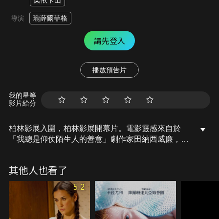
柔依卡山
瓏薛爾菲格
導演
請先登入
播放預告片
我的星等
影片給分
柏林影展入圍，柏林影展開幕片。電影靈感來自於
「我總是仰仗陌生人的善意」劇作家田納西威廉，以
現代紐約為背景，一家紐約俄羅斯餐館，四個陌生人
在彼此生活中穿梭的現代溫情故事。
其他人也看了
5.2