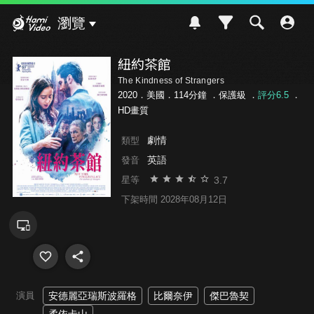
Hami Video
瀏覽
紐約茶館
The Kindness of Strangers
2020．美國．114分鐘 ．
保護級
．
評分6.5
．
HD畫質
劇情
類型
英語
發音
3.7
星等
下架時間 2028年08月12日
演員
安德麗亞瑞斯波羅格
比爾奈伊
傑巴魯契