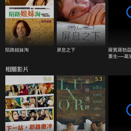
陌路姐妹淘
屏息之下
羅賓羅勃
重生──葛
奇
相關影片
5.4
5.3