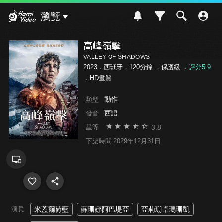
Hami Video
瀏覽
高峰嶺擊
VALLEY OF SHADOWS
2023．西班牙．120分鐘 ．
保護級
．
評分5.9
．HD畫質
動作
類型
西語
發音
3.8
星等
下架時間 2029年12月31日
演員
米蓋爾荷藍
蘇珊娜阿巴堤亞
亞莉珊卓瑪珊凱