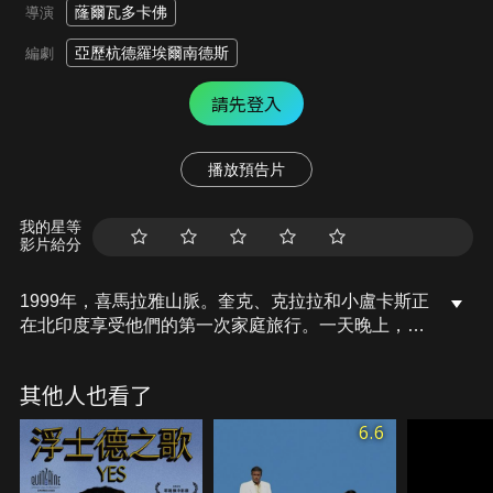
蕯爾瓦多卡佛
導演
亞歷杭德羅埃爾南德斯
編劇
請先登入
播放預告片
我的星等
影片給分
1999年，喜馬拉雅山脈。奎克、克拉拉和小盧卡斯正
在北印度享受他們的第一次家庭旅行。一天晚上，當
他們在星空下睡覺時，他們遭到殘酷襲擊。幾個小時
後，奎克被一位當地人救起，並帶到山上一個偏遠的
其他人也看了
孤立村莊。但如果他想找到回家的路，就必須先克服
內心的恐懼。
6.6