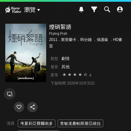
Hami Video
瀏覽
煙硝絮語
Flying Fish
2011．斯里蘭卡．95分鐘 ．
保護級
．HD畫
質
劇情
類型
其他
發音
4
星等
下架時間 2026年10月31日
演員
考夏莉亞費爾南多
查敏達桑帕斯雅亞維拉