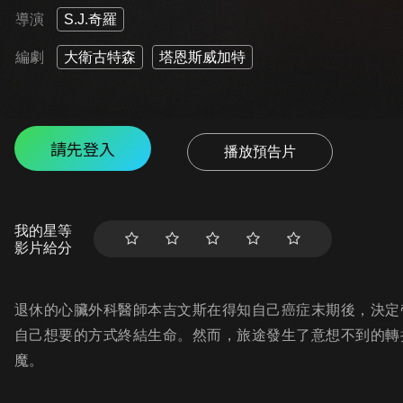
導演
S.J.奇羅
編劇
大衛古特森
塔恩斯威加特
請先登入
播放預告片
我的星等
影片給分
退休的心臟外科醫師本吉文斯在得知自己癌症末期後，決定
自己想要的方式終結生命。然而，旅途發生了意想不到的轉
魔。