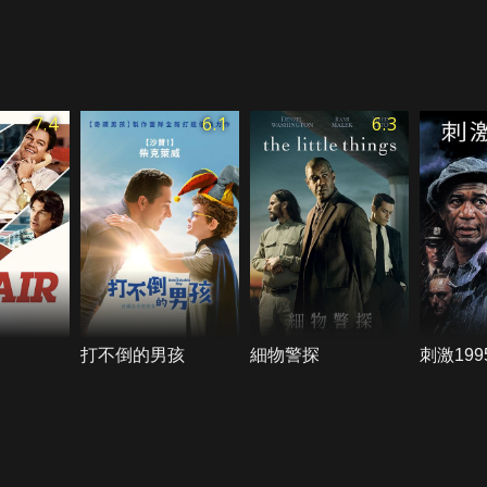
7.4
6.1
6.3
打不倒的男孩
細物警探
刺激199