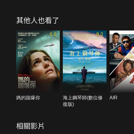
其他人也看了
6.6
8.0
媽的踹爆你
海上鋼琴師(數位修
AIR
復版)
相關影片