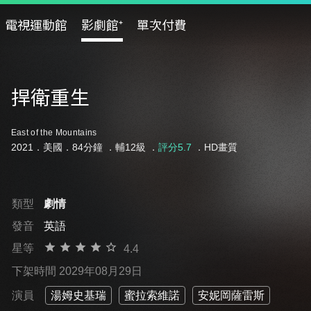
電視運動館
影劇館⁺
單次付費
捍衛重生
East of the Mountains
2021．美國．84分鐘 ．
輔12級
．
評分5.7
．HD畫質
類型
劇情
發音
英語
星等
4.4
下架時間 2029年08月29日
演員
湯姆史基瑞
蜜拉索維諾
安妮岡薩雷斯