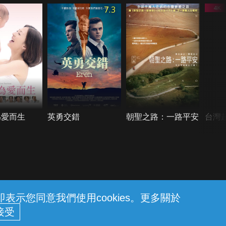
7.3
為愛而生
英勇交錯
朝聖之路：一路平安
台灣
示您同意我們使用cookies。更多關於