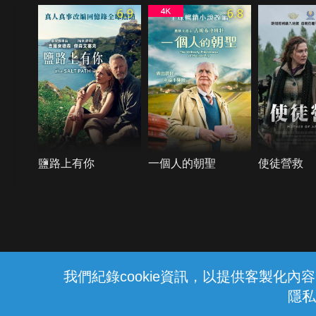
6.9
6.8
鹽路上有你
一個人的朝聖
使徒營救
{{notifyMsg}}
我們紀錄cookie資訊，以提供客製化
隱私