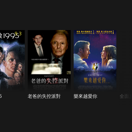
9.3
5
老爸的失控派對
樂來越愛你
全面