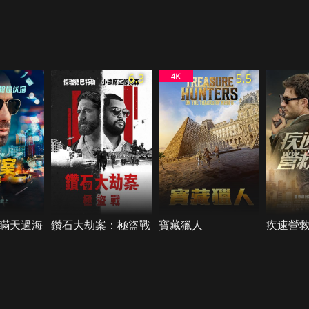
6.3
5.5
瞞天過海
鑽石大劫案：極盜戰
寶藏獵人
疾速營