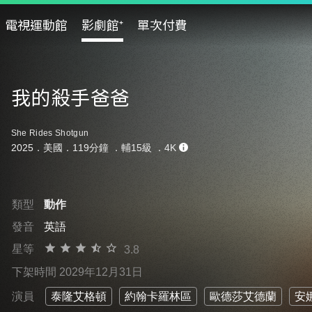
電視運動館
影劇館⁺
單次付費
我的殺手爸爸
She Rides Shotgun
2025．美國．119分鐘 ．
輔15級
．4K
類型
動作
發音
英語
星等
3.8
下架時間 2029年12月31日
演員
泰隆艾格頓
約翰卡羅林區
歐德莎艾德蘭
安