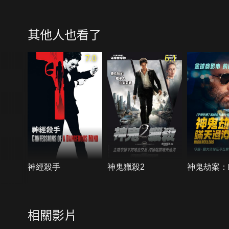
其他人也看了
7.0
6.1
神經殺手
神鬼獵殺2
神鬼劫案：
相關影片