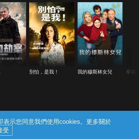
5.7
案
別怕，是我！
我的穆斯林女兒
幸福
示您同意我們使用cookies。更多關於