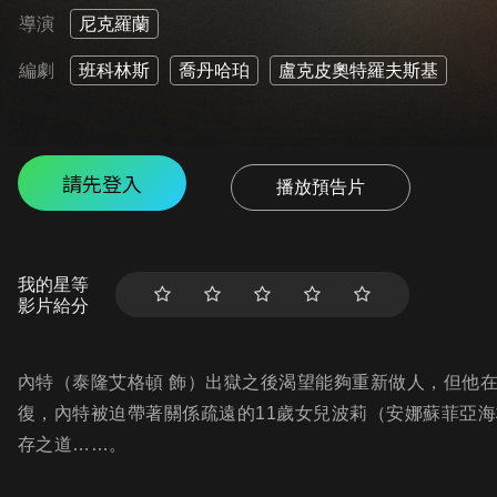
導演
尼克羅蘭
編劇
班科林斯
喬丹哈珀
盧克皮奧特羅夫斯基
請先登入
播放預告片
我的星等
影片給分
內特（泰隆艾格頓 飾）出獄之後渴望能夠重新做人，但他
復，內特被迫帶著關係疏遠的11歲女兒波莉（安娜蘇菲亞海
存之道……。