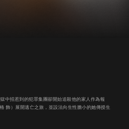
在獄中招惹到的犯罪集團卻開始追殺他的家人作為報
格 飾）展開逃亡之旅，並設法向生性膽小的她傳授生