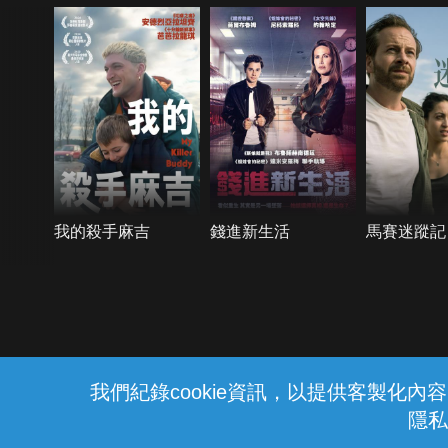
我的殺手麻吉
錢進新生活
馬賽迷蹤記
{{notifyMsg}}
我們紀錄cookie資訊，以提供客製化
隱私