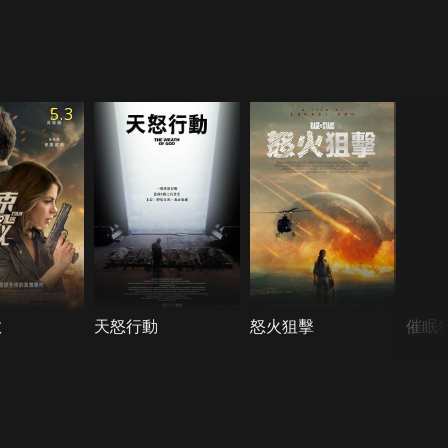
5.3
救
天怒行動
怒火狙擊
催眠