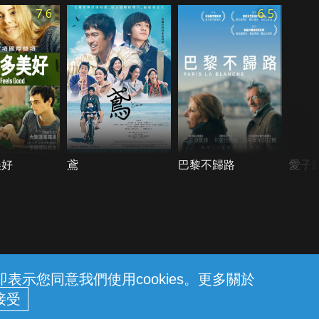
7.6
6.5
美好
鳶
巴黎不歸路
愛子
示您同意我們使用cookies。更多關於