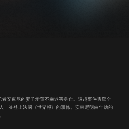
件。記者安東尼的妻子愛蓮不幸遇害身亡。這起事件震驚全
人，並登上法國《世界報》的頭條。安東尼明白年幼的
。