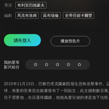
導演
奇利安烈德豪夫
編劇
馬克布洛姆
延布瑞倫
史蒂芬妮卡爾豐
請先登入
播放預告片
我的星等
影片給分
2015年11月13日，巴黎巴塔克蘭劇院發生恐怖攻擊事
球，喪妻的安東尼在臉書發布了一則貼文，此文撼動數百萬
兒子需要他，生活還得繼續，他能為妻兒做的便是放下仇恨