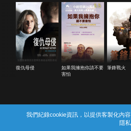
5.5
復仇母侵
如果我擁抱你請不要
筆鋒戰火
害怕
{{notifyMsg}}
我們紀錄cookie資訊，以提供客製化
隱私