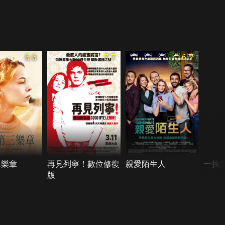
6.6
7.7
6.7
三樂章
再見列寧！數位修復
親愛陌生人
一掬
版