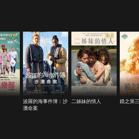
6.6
6.2
波羅的海事件簿：沙
二姊妹的情人
鏡之第
灘命案