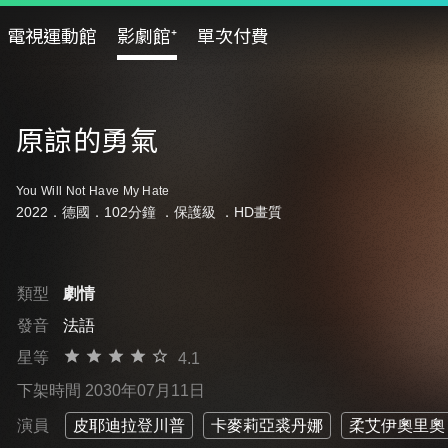
電視運動館
影劇館⁺
單次付費
原諒的勇氣
You Will Not Have My Hate
2022．德國．102分鐘 ．
保護級
．HD畫質
類型
劇情
發音
法語
星等
4.1
下架時間 2030年07月11日
演員
皮耶迪拉登川普
卡麥莉亞裘丹娜
柔艾伊奧里奧