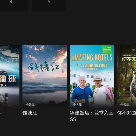
4
5
全5集
全8集
全8集
4
錢塘江
絕佳飯店：登堂入室
你不知
S5