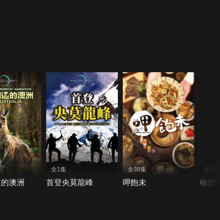
全1集
全36集
全3集
道的澳洲
首登央莫龍峰
呷飽未
極致