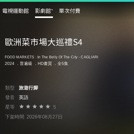
電視運動館
影劇館⁺
單次付費
歐洲菜市場大巡禮S4
FOOD MARKETS : In The Belly Of The City - CAGLIARI
2024 ．
普遍級
．HD畫質 ．全5集
類型
旅遊行腳
發音
英語
星等
5
下架時間
2026年08月27日