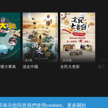
全6集
全20集
全8集
行樂大事典
游走中國
全民大煮廚
巷弄
示您同意我們使用cookies。更多關於