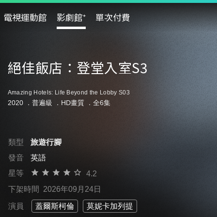
電視運動館
影劇館⁺
單次付費
絕佳飯店：登堂入室S3
Amazing Hotels: Life Beyond the Lobby S03
2020 ．
普遍級
．HD畫質 ．全6集
類型
旅遊行腳
發音
英語
星等
4.2
下架時間
2026年09月24日
演員
蓋爾斯柯倫
莫妮卡加列提