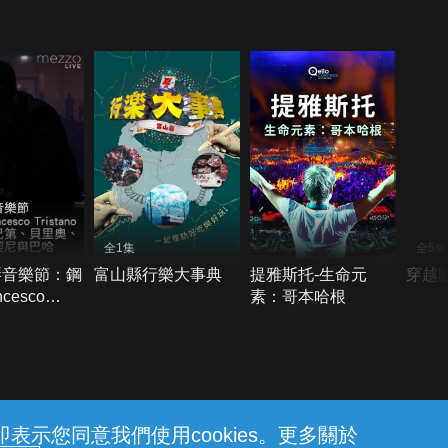
全1集
全5集
琴音樂節：鋼
富山縣行樂大事典
提雅斯托-生命元
穿越
cesco
素：哥本哈根
ano演奏富雷斯
、貝里奧、弗
契尼與巴哈
示您同意我們使用cookies。更多關於