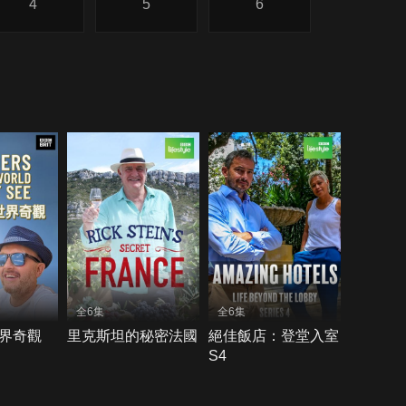
4
5
6
全6集
全6集
界奇觀
里克斯坦的秘密法國
絕佳飯店：登堂入室
S4