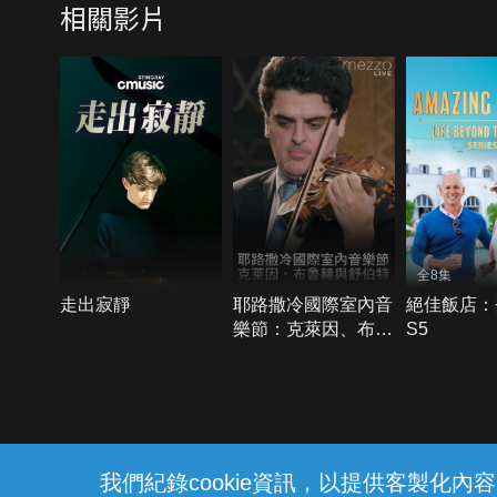
相關影片
全8集
走出寂靜
耶路撒冷國際室內音
絕佳飯店：
樂節：克萊因、布魯
S5
赫與舒伯特
{{notifyMsg}}
我們紀錄cookie資訊，以提供客製化