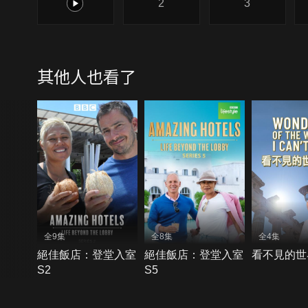
1
2
3
其他人也看了
全9集
全8集
全4集
絕佳飯店：登堂入室
絕佳飯店：登堂入室
看不見的世
S2
S5