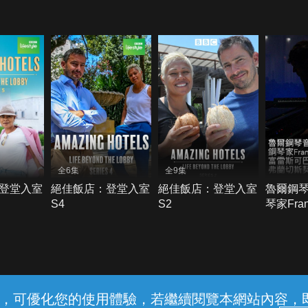
全6集
全9集
登堂入室
絕佳飯店：登堂入室
絕佳飯店：登堂入室
魯爾鋼
S4
S2
琴家Fran
Trist
可巴第
蘭切斯
常見問題
線上客服
服務條款
隱私權保護
內容，可優化您的使用體驗，若繼續閱覽本網站內容，即表