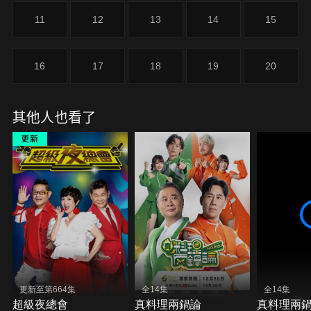
11
12
13
14
15
16
17
18
19
20
其他人也看了
更新至第664集
全14集
全14集
超級夜總會
真料理兩鍋論
真料理兩鍋