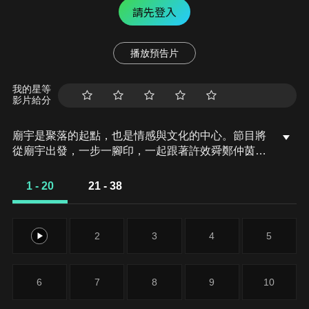
請先登入
播放預告片
我的星等
影片給分
廟宇是聚落的起點，也是情感與文化的中心。節目將
從廟宇出發，一步一腳印，一起跟著許效舜鄭仲茵，
探索宮廟背後的在地文化、周邊美食、職人技藝以及
與神明相遇的動人故事。
1 - 20
21 - 38
1
2
3
4
5
6
7
8
9
10