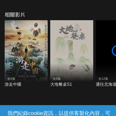
相關影片
全6集
全8集
全12集
游走中國
大地餐桌S1
通往北海
我們紀錄cookie資訊，以提供客製化內容，可
{{notifyMsg}}