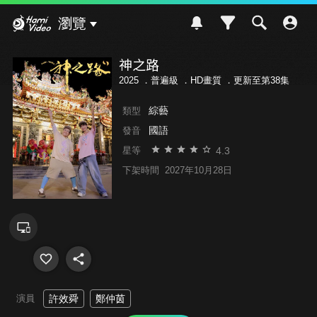
Hami Video
瀏覽
神之路
2025 ．
普遍級
．HD畫質 ．更新至第38集
綜藝
類型
國語
發音
4.3
星等
下架時間
2027年10月28日
演員
許效舜
鄭仲茵