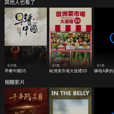
其他人也看了
全29集
全4集
全1集
早餐中國S5
歐洲菜市場大巡禮S5
哆啦A夢的
相關影片