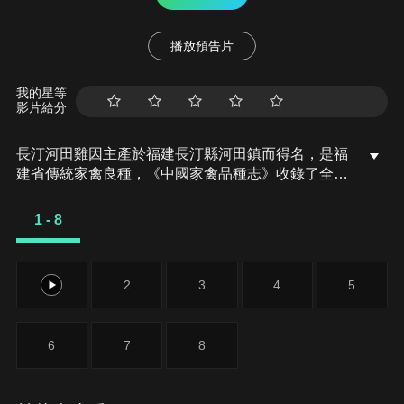
播放預告片
我的星等
影片給分
長汀河田雞因主產於福建長汀縣河田鎮而得名，是福
建省傳統家禽良種，《中國家禽品種志》收錄了全國
八個肉雞地方品種之一，素有「世界五大名雞」、
「名貴珍禽」之美譽，河田雞標本被中國農業博物
1 - 8
館、中國農業展覽館列為珍品永久收藏。
1
2
3
4
5
6
7
8