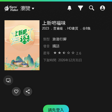
Hami Video
瀏覽
上新吧福味
2023 ．
普遍級
．HD畫質 ．全8集
旅遊行腳
類型
國語
發音
2.6
星等
下架時間
2026年12月31日
請先登入