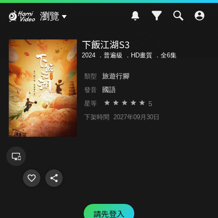
Hami Video
瀏覽
下飯江湖S3
2024 ．
普遍級
．HD畫質 ．全6集
旅遊行腳
類型
國語
發音
5
星等
下架時間
2027年09月30日
請先登入