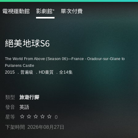
電視運動館
影劇館⁺
單次付費
絕美地球S6
The World From Above (Season 06)—France - Oradour-sur-Glane to
Puilarens Castle
2015 ．
普遍級
．HD畫質 ．全14集
類型
旅遊行腳
發音
英語
星等
0
下架時間
2026年08月27日