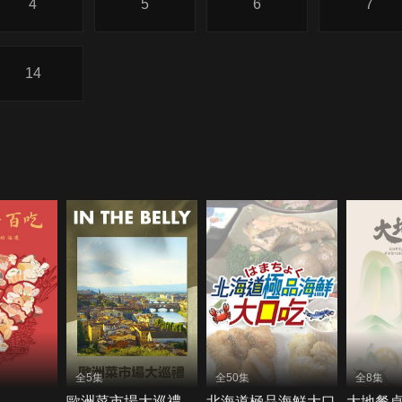
4
5
6
7
14
全5集
全50集
全8集
歐洲菜市場大巡禮
北海道極品海鮮大口
大地餐桌