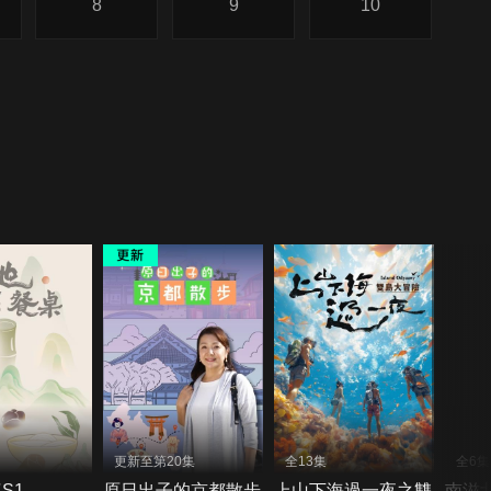
8
9
10
更新至第20集
全13集
全6集
S1
原日出子的京都散步
上山下海過一夜之雙
南滋