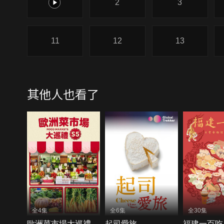
1
2
3
11
12
13
其他人也看了
全4集
全6集
全30集
歐洲菜市場大巡禮
起司愛旅
福建一百吃