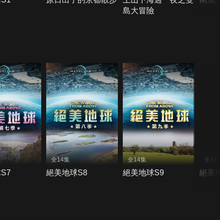
島大冒險
全14集
全14集
全14
S7
絕美地球S8
絕美地球S9
絕美地