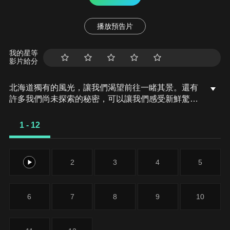
播放預告片
我的星等
影片給分
北海道獨有的風光，讓我們渴望前往一睹其景。還有
許多我們尚未探索的秘密，可以讓我們感受新鮮驚
喜。讓我們去結識一些生活在北海道的當地人！一起
去探索那些我們尚未熟知的北海道之處吧！
1 - 12
1
2
3
4
5
6
7
8
9
10