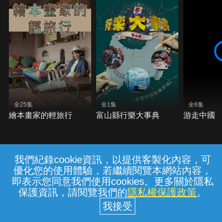
全25集
全1集
全6集
繪本畫家的輕旅行
富山縣行樂大事典
游走中國
我們紀錄cookie資訊，以提供客製化內容，可
{{notifyMsg}}
優化您的使用體驗，若繼續閱覽本網站內容，
常見問題
線上客服
服務條款
隱私權保護
即表示您同意我們使用cookies。更多關於隱私
保護資訊，請閱覽我們的
隱私權保護政策
。
中華電信股份有限公司個人家庭分公司
(統一編號：96979949) © 2026