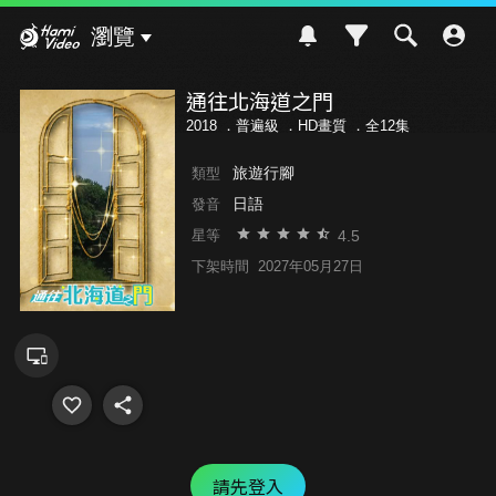
Hami Video
瀏覽
通往北海道之門
2018 ．
普遍級
．HD畫質 ．全12集
旅遊行腳
類型
日語
發音
4.5
星等
下架時間
2027年05月27日
請先登入