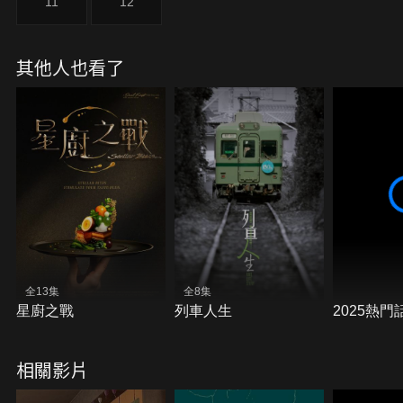
11
12
其他人也看了
全13集
全8集
星廚之戰
列車人生
2025熱門
相關影片