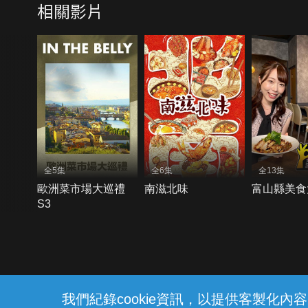
相關影片
全5集
全6集
全13集
歐洲菜市場大巡禮
南滋北味
富山縣美食
S3
{{notifyMsg}}
我們紀錄cookie資訊，以提供客製化