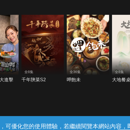
全8集
全36集
全8集
大進擊
千年陝菜S2
呷飽未
大地餐桌
常見問題
線上客服
服務條款
隱私權保護
內容，可優化您的使用體驗，若繼續閱覽本網站內容，即表