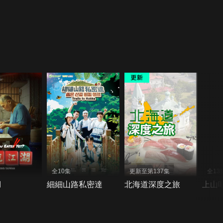
全10集
更新至第137集
全13
湖
細細山路私密達
北海道深度之旅
上山