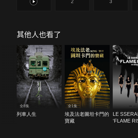
1
2
3
其他人也看了
全8集
全1集
列車人生
埃及法老圖坦卡門的
LE SSERA
寶藏
‘FLAME RI
SEOUL