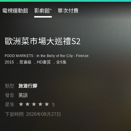
電視運動館
影劇館⁺
單次付費
歐洲菜市場大巡禮S2
FOOD MARKETS : In the Belly of the City - Firenze
2015 ．
普遍級
．HD畫質 ．全5集
類型
旅遊行腳
發音
英語
星等
5
下架時間
2026年08月27日