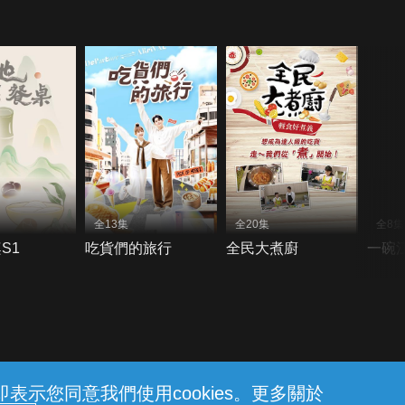
全13集
全20集
全8集
S1
吃貨們的旅行
全民大煮廚
一碗
示您同意我們使用cookies。更多關於