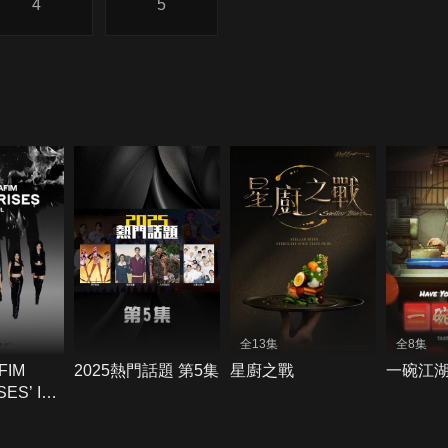
4
5
全13集
全8集
FIM
2025熱門話題 第5集
星廚之戰
一碗江
SES’ IN