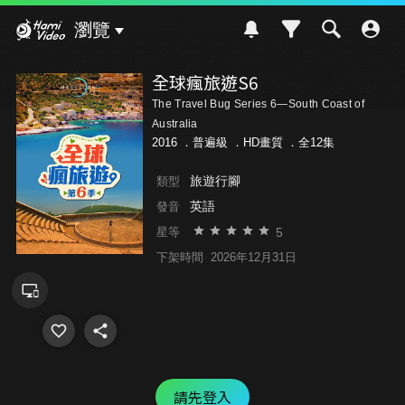
Hami Video
瀏覽
全球瘋旅遊S6
The Travel Bug Series 6—South Coast of
Australia
2016 ．
普遍級
．HD畫質 ．全12集
旅遊行腳
類型
英語
發音
5
星等
下架時間
2026年12月31日
請先登入