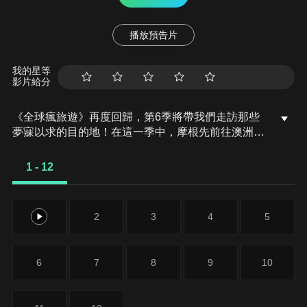
播放預告片
我的星等
影片給分
《全球瘋旅遊》再度回歸，第6季將帶我們走訪那些
夢寐以求的目的地！在這一季中，摩根先前往澳洲南
海岸，享受渴望已久的陽光，隨後展開北海道的冬季
冒險。摩根還將帶我們探索韓國，包括壯麗的濟州
1 - 12
島，以及太平洋上的璀璨明珠——大溪地。
1
2
3
4
5
6
7
8
9
10