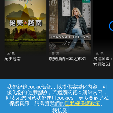
全1集
全3集
全3集
絕美越南
瓊安娜的日本之旅S1
潛進韓國
女冒險S1
我們紀錄cookie資訊，以提供客製化內容，可
{{notifyMsg}}
優化您的使用體驗，若繼續閱覽本網站內容，
常見問題
線上客服
服務條款
隱私權保護
即表示您同意我們使用cookies。更多關於隱私
保護資訊，請閱覽我們的
隱私權保護政策
。
中華電信股份有限公司個人家庭分公司
(統一編號：96979949) © 2026