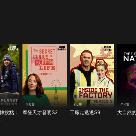
全6集
全6集
全4集
轉捩點：
摩登天才發明S2
工廠走透透S9
大自然的
1