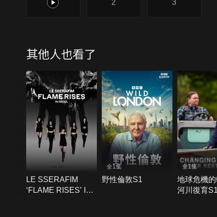
1
2
3
其他人也看了
全1集
全1集
LE SSERAFIM
野性倫敦S1
地球危機的
‘FLAME RISES’ IN
河川復育S
SEOUL