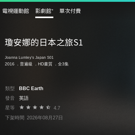
電視運動館
影劇館⁺
單次付費
瓊安娜的日本之旅S1
Joanna Lumley’s Japan S01
2016 ．
普遍級
．HD畫質 ．全3集
類型
BBC Earth
發音
英語
星等
4.7
下架時間
2026年08月27日