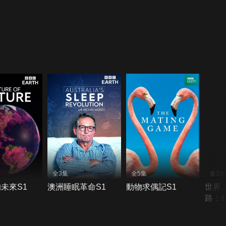
全3集
全5集
全2集
未來S1
澳洲睡眠革命S1
動物求偶記S1
世界
路：