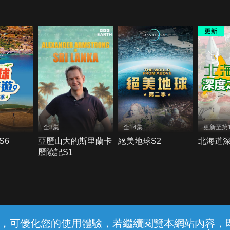
全3集
全14集
更新至第1
S6
亞歷山大的斯里蘭卡
絕美地球S2
北海道
歷險記S1
常見問題
線上客服
服務條款
隱私權保護
內容，可優化您的使用體驗，若繼續閱覽本網站內容，即表