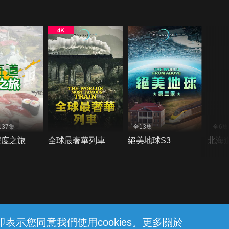
37集
全13集
全6集
深度之旅
全球最奢華列車
絕美地球S3
北海
示您同意我們使用cookies。更多關於