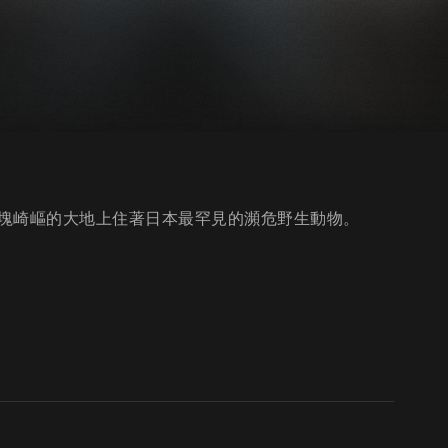
塊崎嶇的大地上住著日本最罕見的瀕危野生動物。