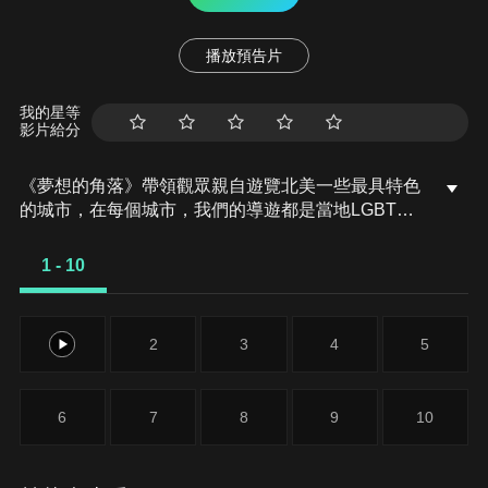
播放預告片
我的星等
影片給分
《夢想的角落》帶領觀眾親自遊覽北美一些最具特色
的城市，在每個城市，我們的導遊都是當地LGBT社
群的知名成員。
1 - 10
1
2
3
4
5
6
7
8
9
10