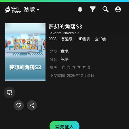
Hami Video
瀏覽
夢想的角落S3
Favorite Places S3
2008 ．
普遍級
．HD畫質 ．全10集
實境
類型
英語
發音
0
星等
下架時間
2026年12月31日
請先登入