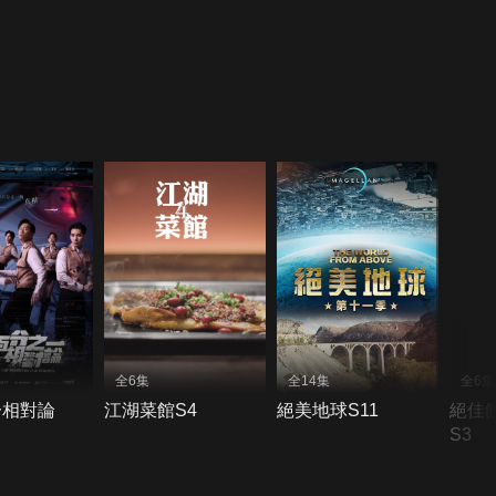
全6集
全14集
全6集
一相對論
江湖菜館S4
絕美地球S11
絕佳
S3