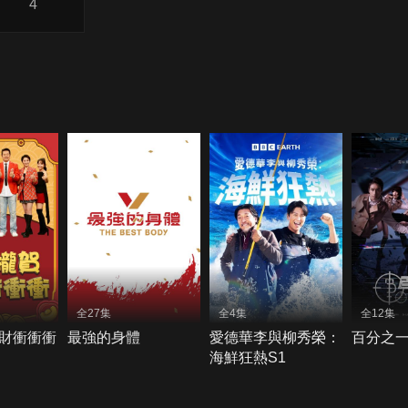
4
全27集
全4集
全12集
財衝衝衝
最強的身體
愛德華李與柳秀榮：
百分之
海鮮狂熱S1