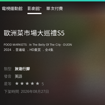
電視運動館
影劇館⁺
單次付費
歐洲菜市場大巡禮S5
FOOD MARKETS : In The Belly Of The City - DIJON
2024 ．
普遍級
．HD畫質 ．全4集
類型
旅遊行腳
發音
英語
星等
5
下架時間
2026年08月27日