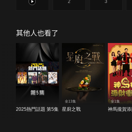
1
2
3
其他人也看了
全13集
全1集
2025熱門話題 第5集
星廚之戰
神馬攏賀添