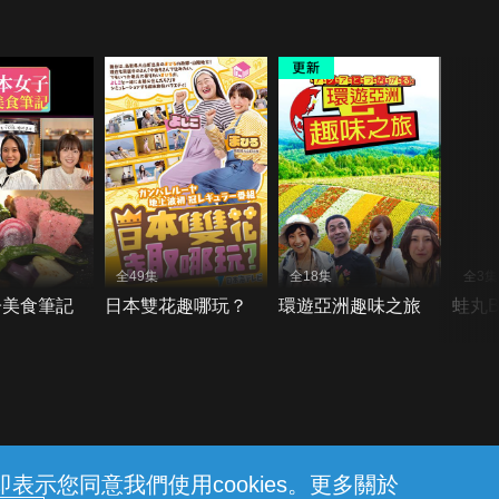
全49集
全18集
全3集
子美食筆記
日本雙花趣哪玩？
環遊亞洲趣味之旅
蛙丸Bi
示您同意我們使用cookies。更多關於